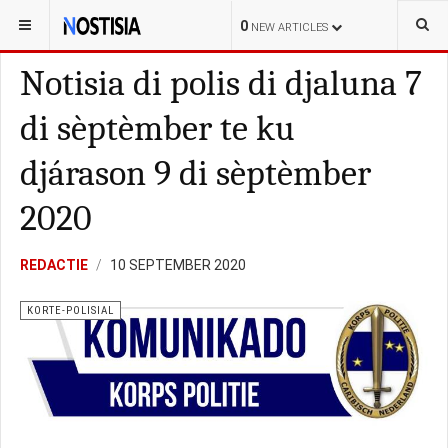
YOU ARE HERE:
BONAIRE
KORTE-POLISIAL
0
NEW ARTICLES
Notisia di polis di djaluna 7
di sèptèmber te ku
djárason 9 di sèptèmber
2020
REDACTIE
10 SEPTEMBER 2020
KORTE-POLISIAL