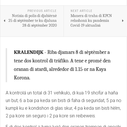
PREVIOUS ARTICLE
NEXT ARTICLE
Notisia di polis di djabièrnè
Manera di traha di KPCN
25 di sèptèmber te ku djaluna
relashoná ku pandemia
28 di sèptèmber 2020
Covid-19 aktualisá
KRALENDIJK
- Riba djamars 8 di sèptèmber a
tene dos kontrol di tráfiko. A tene e promé den
oranan di atardi, alrededor di 1.15 or na Kaya
Korona.
A kontrolá un total di 31 vehíkulo, di kua 19 shofùr a haña
un but; 6 a bai pa keda sin bisti di faha di seguridat, 5 pa no
kumpli ku e kondishon di glas skur, 4 pa keda sin bisti hèlm,
2 pa kore sin seguro i 2 pa kore sin reibeweis.
E di dos kontrol a tuma lugá den oranan trempan di anochi