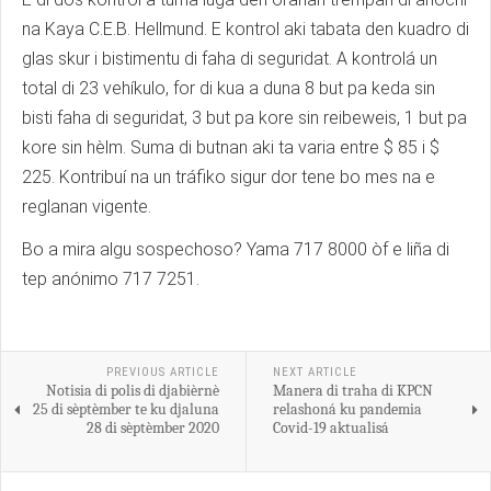
na Kaya C.E.B. Hellmund. E kontrol aki tabata den kuadro di
glas skur i bistimentu di faha di seguridat. A kontrolá un
total di 23 vehíkulo, for di kua a duna 8 but pa keda sin
bisti faha di seguridat, 3 but pa kore sin reibeweis, 1 but pa
kore sin hèlm. Suma di butnan aki ta varia entre $ 85 i $
225. Kontribuí na un tráfiko sigur dor tene bo mes na e
reglanan vigente.
Bo a mira algu sospechoso? Yama 717 8000 òf e liña di
tep anónimo 717 7251.
PREVIOUS ARTICLE
NEXT ARTICLE
Notisia di polis di djabièrnè
Manera di traha di KPCN
25 di sèptèmber te ku djaluna
relashoná ku pandemia
28 di sèptèmber 2020
Covid-19 aktualisá