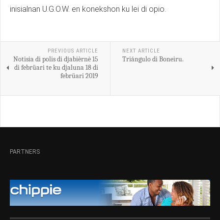
inisialnan U.G.O.W. en konekshon ku lei di opio.
PREVIOUS ARTICLE
NEXT ARTICLE
Notisia di polis di djabièrnè 15
Triángulo di Boneiru.
di febrüari te ku djaluna 18 di
febrüari 2019
PARTNERS