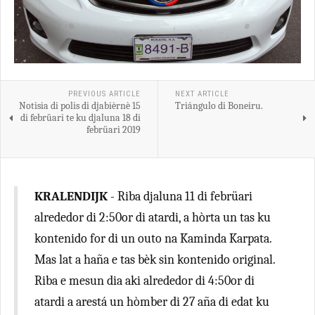
PREVIOUS ARTICLE
NEXT ARTICLE
Notisia di polis di djabièrnè 15
Triángulo di Boneiru.
di febrüari te ku djaluna 18 di
febrüari 2019
KRALENDIJK
- Riba djaluna 11 di febrüari
alrededor di 2:50or di atardi, a hòrta un tas ku
kontenido for di un outo na Kaminda Karpata.
Mas lat a haña e tas bèk sin kontenido original.
Riba e mesun dia aki alrededor di 4:50or di
atardi a arestá un hòmber di 27 aña di edat ku