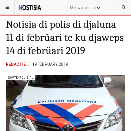
YOU ARE HERE:
BONAIRE
KORTE-POLISIAL
0
NEW ARTICLES
Notisia di polis di djaluna
11 di febrüari te ku djaweps
14 di febrüari 2019
REDACTIE
19 FEBRUARY 2019
KORTE-POLISIAL