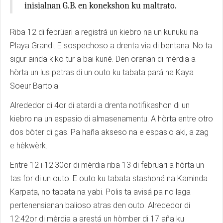
inisialnan G.B. en konekshon ku maltrato.
Riba 12 di febrüari a registrá un kiebro na un kunuku na
Playa Grandi. E sospechoso a drenta via di bentana. No ta
sigur ainda kiko tur a bai kuné. Den oranan di mèrdia a
hòrta un lus patras di un outo ku tabata pará na Kaya
Soeur Bartola.
Alrededor di 4or di atardi a drenta notifikashon di un
kiebro na un espasio di almasenamentu. A hòrta entre otro
dos bòter di gas. Pa haña akseso na e espasio aki, a zag
e hèkwèrk.
Entre 12 i 12:30or di mèrdia riba 13 di febrüari a hòrta un
tas for di un outo. E outo ku tabata stashoná na Kaminda
Karpata, no tabata na yabi. Polis ta avisá pa no laga
pertenensianan balioso atras den outo. Alrededor di
12:42or di mèrdia a arestá un hòmber di 17 aña ku