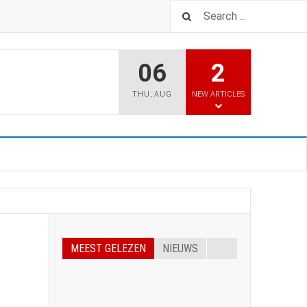
06
2
THU
,
AUG
NEW ARTICLES
MEEST GELEZEN
NIEUWS