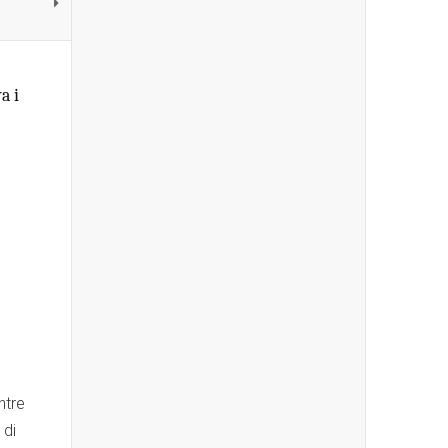
a i
ntre
 di