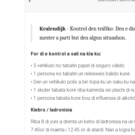
Kralendijk
- Kontrol den tráfiko: Den e dia
mester a parti but den algun situashon.
For di e kontrol a sali na kla ku:
• 5 vehíkulo no tabatin papel di seguro válido.
• 1 persona no tabatin un reibeweis bálido kuné.
• Den un vehíkulo polis a bin topa ku un saku ku na
• 1 skuter tabata kore riba kaminda sin plachi di nu
• 1 persona tabata kore bou di influensia di alko
Kiebro / ladronisia
Riba 8 di yüni a drenta un keho di ladronisia na 
7.45or di mainta i 12.45 or di atardi. Nan a logra 