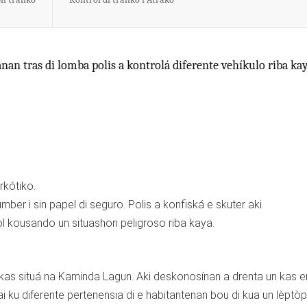
nan tras di lomba polis a kontrolá diferente vehíkulo riba kay
rkótiko.
mber i sin papel di seguro. Polis a konfiská e skuter aki.
hòl kousando un situashon peligroso riba kaya.
un kas situá na Kaminda Lagun. Aki deskonosínan a drenta un kas e
bai ku diferente pertenensia di e habitantenan bou di kua un lèptòp