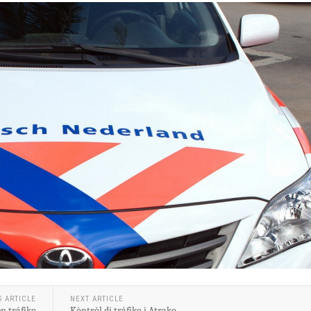
S ARTICLE
NEXT ARTICLE
n tráfiko
Kòntròl di tráfiko i Atrako