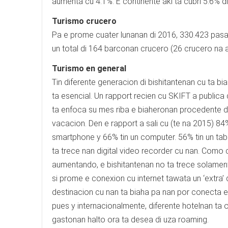
aumenta cu 4.1%. E continente aki ta cubri 5.6% d
Turismo crucero
Pa e prome cuater lunanan di 2016, 330.423 pasa
un total di 164 barconan crucero (26 crucero na
Turismo en general
Tin diferente generacion di bishitantenan cu ta b
ta esencial. Un rapport recien cu SKIFT a publica du
ta enfoca su mes riba e biaheronan procedente di
vacacion. Den e rapport a sali cu (te na 2015) 84% 
smartphone y 66% tin un computer. 56% tin un ta
ta trece nan digital video recorder cu nan. Como 
aumentando, e bishitantenan no ta trece solamen
si prome e conexion cu internet tawata un ‘extra’
destinacion cu nan ta biaha pa nan por conecta e 
pues y internacionalmente, diferente hotelnan ta
gastonan halto ora ta desea di uza roaming.