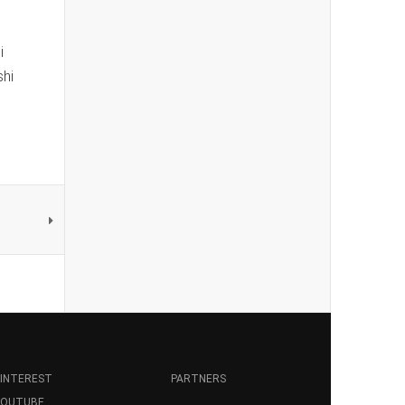
i
shi
INTEREST
PARTNERS
YOUTUBE