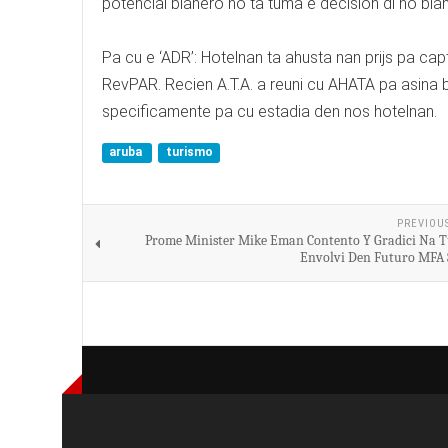
potencial biahero no ta tuma e decision di no bia
Pa cu e ‘ADR’: Hotelnan ta ahusta nan prijs pa c
RevPAR. Recien A.T.A. a reuni cu AHATA pa asina b
specificamente pa cu estadia den nos hotelnan.
aruba
turismo
PREVIOU
Prome Minister Mike Eman Contento Y Gradici Na 
Envolvi Den Futuro MFA