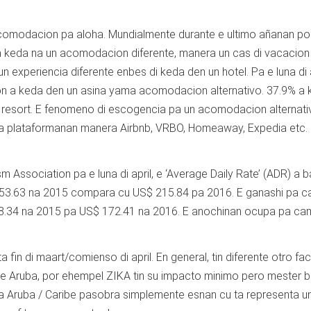
acomodacion pa aloha. Mundialmente durante e ultimo añanan por
pa keda na un acomodacion diferente, manera un cas di vacacion
un experiencia diferente enbes di keda den un hotel. Pa e luna di a
cion a keda den un asina yama acomodacion alternativo. 37.9% a
e resort. E fenomeno di escogencia pa un acomodacion alternati
iba plataformanan manera Airbnb, VRBO, Homeaway, Expedia etc.
Association pa e luna di april, e ‘Average Daily Rate’ (ADR) a 
253.63 na 2015 compara cu US$ 215.84 pa 2016. E ganashi pa c
8.34 na 2015 pa US$ 172.41 na 2016. E anochinan ocupa pa ca
fin di maart/comienso di april. En general, tin diferente otro fa
e Aruba, por ehempel ZIKA tin su impacto minimo pero mester b
pa Aruba / Caribe pasobra simplemente esnan cu ta representa u