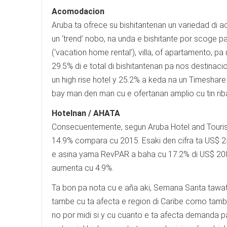
Acomodacion
Aruba ta ofrece su bishitantenan un variedad di 
un ‘trend’ nobo, na unda e bishitante por scoge 
(‘vacation home rental’), villa, of apartamento, pa 
29.5% di e total di bishitantenan pa nos destina
un high rise hotel y 25.2% a keda na un Timeshar
bay man den man cu e ofertanan amplio cu tin r
Hotelnan / AHATA
Consecuentemente, segun Aruba Hotel and Tourism 
14.9% compara cu 2015. Esaki den cifra ta US$ 
e asina yama RevPAR a baha cu 17.2% di US$ 20
aumenta cu 4.9%.
Ta bon pa nota cu e aña aki, Semana Santa tawata 
tambe cu ta afecta e region di Caribe como tamb
no por midi si y cu cuanto e ta afecta demanda 