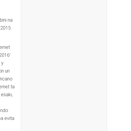
ini na
 2015.
ernet
 2016’
 y
in un
ricano
ernet ta
esaki,
ando
a evita