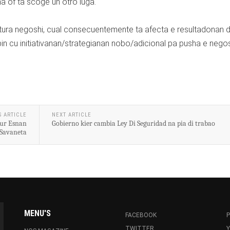
ha of ta scoge un otro luga.
aptura negoshi, cual consecuentemente ta afecta e resultadonan d
in cu initiativanan/strategianan nobo/adicional pa pusha e nego
S ARTICLE
NEXT ARTICLE
Tur Esnan
Gobierno kier cambia Ley Di Seguridad na pia di trabao
 Savaneta
MENU'S
FACEBOOK
P
TWITTER