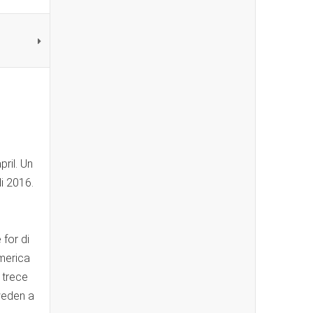
ril. Un
di 2016.
for di
America
 trece
weden a