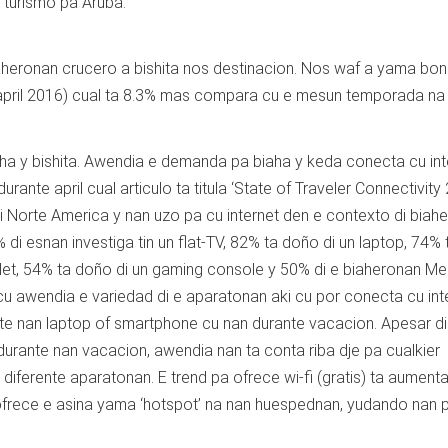
i turismo pa Aruba.
heronan crucero a bishita nos destinacion. Nos waf a yama bonb
 april 2016) cual ta 8.3% mas compara cu e mesun temporada na
iaha y bishita. Awendia e demanda pa biaha y keda conecta cu int
rante april cual articulo ta titula ‘State of Traveler Connectivity
 Norte America y nan uzo pa cu internet den e contexto di biahe
di esnan investiga tin un flat-TV, 82% ta doño di un laptop, 74% t
blet, 54% ta doño di un gaming console y 50% di e biaheronan Me
cu awendia e variedad di e aparatonan aki cu por conecta cu int
te nan laptop of smartphone cu nan durante vacacion. Apesar di 
 durante nan vacacion, awendia nan ta conta riba dje pa cualkier
diferente aparatonan. E trend pa ofrece wi-fi (gratis) ta aument
 ofrece e asina yama ‘hotspot’ na nan huespednan, yudando nan p