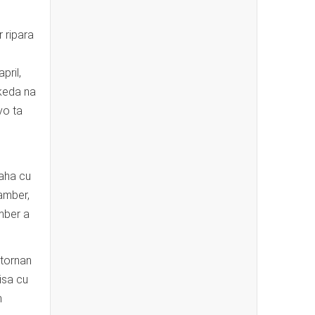
 ripara
pril,
 keda na
vo ta
baha cu
amber,
mber a
ctornan
isa cu
n