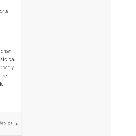
s
orte
donan
isto pa
 pasa y
mbe.
la
bro” pa