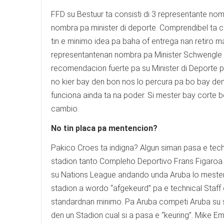
FFD su Bestuur ta consisti di 3 representante no
nombra pa minister di deporte. Comprendibel ta c
tin e minimo idea pa baha of entrega nan retiro 
representantenan nombra pa Minister Schwengle a
recomendacion fuerte pa su Minister di Deporte 
no kier bay den bon nos lo percura pa bo bay den
funciona ainda ta na poder. Si mester bay corte be
cambio.
No tin placa pa mentencion?
Pakico Croes ta indigna? Algun siman pasa e tec
stadion tanto Compleho Deportivo Frans Figaroa
su Nations League andando unda Aruba lo meste
stadion a wordo “afgekeurd” pa e technical Staf
standardnan minimo. Pa Aruba competi Aruba su 
den un Stadion cual si a pasa e “keuring”. Mike E