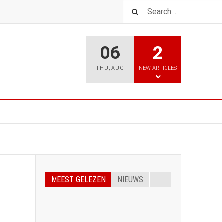
06
2
THU
,
AUG
NEW ARTICLES
MEEST GELEZEN
NIEUWS