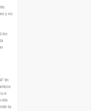
nte
mes y no
Si bo
ta
un
F tin
 ambos
cu e
 isla
ende ta