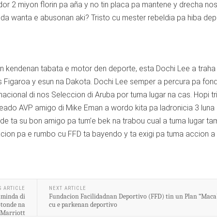
ededor 2 miyon florin pa aña y no tin placa pa mantene y drecha no
eda wanta e abusonan aki? Tristo cu mester rebeldia pa hiba dep
n kendenan tabata e motor den deporte, esta Dochi Lee a traha
s Figaroa y esun na Dakota. Dochi Lee semper a percura pa fon
cional di nos Seleccion di Aruba por tuma lugar na cas. Hopi tr
leado AVP amigo di Mike Eman a wordo kita pa ladronicia 3 luna
de ta su bon amigo pa tum’e bek na trabou cual a tuma lugar ta
cion pa e rumbo cu FFD ta bayendo y ta exigi pa tuma accion a 
S ARTICLE
NEXT ARTICLE
caminda di
Fundacion Facilidadnan Deportivo (FFD) tin un Plan “Maca
otonde na
cu e parkenan deportivo
Marriott