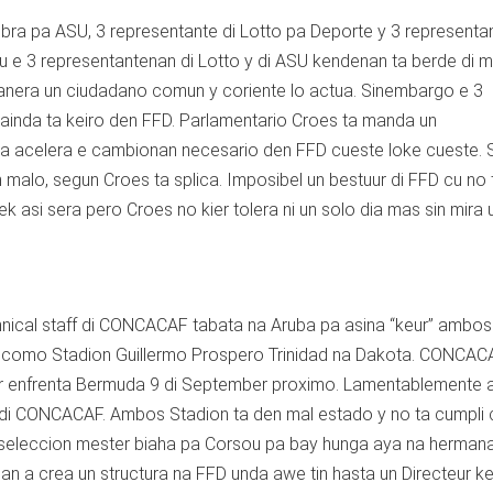
mbra pa ASU, 3 representante di Lotto pa Deporte y 3 representa
u e 3 representantenan di Lotto y di ASU kendenan ta berde di 
manera un ciudadano comun y coriente lo actua. Sinembargo e 3
inda ta keiro den FFD. Parlamentario Croes ta manda un
pa acelera e cambionan necesario den FFD cueste loke cueste. 
 malo, segun Croes ta splica. Imposibel un bestuur di FFD cu no 
k asi sera pero Croes no kier tolera ni un solo dia mas sin mira 
hnical staff di CONCACAF tabata na Aruba pa asina “keur” ambos
 como Stadion Guillermo Prospero Trinidad na Dakota. CONCACA
r enfrenta Bermuda 9 di September proximo. Lamentablemente
f di CONCACAF. Ambos Stadion ta den mal estado y no ta cumpli 
seleccion mester biaha pa Corsou pa bay hunga aya na hermana
man a crea un structura na FFD unda awe tin hasta un Directeur k