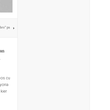
bro” pa
nan
.
cos cu
yoria
kier