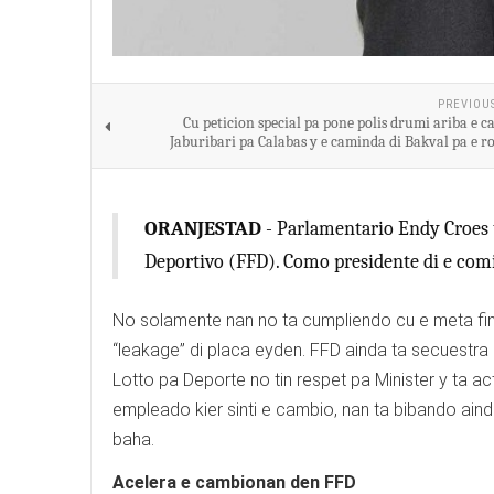
PREVIOU
Cu peticion special pa pone polis drumi ariba e 
Jaburibari pa Calabas y e caminda di Bakval pa e r
ORANJESTAD
- Parlamentario Endy Croes 
Deportivo (FFD). Como presidente di e comi
No solamente nan no ta cumpliendo cu e meta fin
“leakage” di placa eyden. FFD ainda ta secuestr
Lotto pa Deporte no tin respet pa Minister y ta a
empleado kier sinti e cambio, nan ta bibando ain
baha.
Acelera e cambionan den FFD