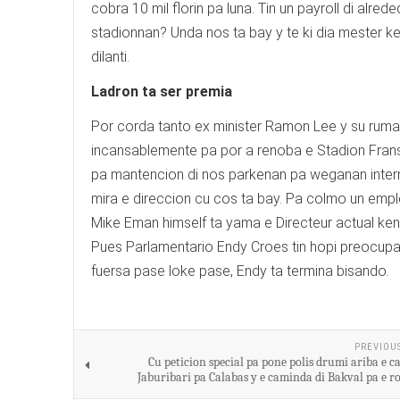
cobra 10 mil florin pa luna. Tin un payroll di alr
stadionnan? Unda nos ta bay y te ki dia mester k
dilanti.
Ladron ta ser premia
Por corda tanto ex minister Ramon Lee y su ruma
incansablemente pa por a renoba e Stadion Fran
pa mantencion di nos parkenan pa weganan interna
mira e direccion cu cos ta bay. Pa colmo un emp
Mike Eman himself ta yama e Directeur actual ken
Pues Parlamentario Endy Croes tin hopi preocupa
fuersa pase loke pase, Endy ta termina bisando.
PREVIOU
Cu peticion special pa pone polis drumi ariba e 
Jaburibari pa Calabas y e caminda di Bakval pa e r