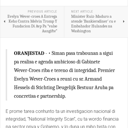
PREVIOUS ARTICLE
NEXT ARTICLE
Evelyn Wever-croes A Entrega
Minister Ruiz-Maduro a
Keho Contra Melvin Tromp Y
atende 'Bankiersdiner' cu e
Fundacion Di Avp Pa “valse
Embahador Hulandes na
Aangifte”
Washington
ORANJESTAD
- • Siman pasa trabounan a sigui
pa realisa e agenda ambicioso di Gabinete
Wever-Croes riba e tereno di integridad. Premier
Evelyn Wever-Croes a reuni cu sr. Armand
Hessels di Stichting Deugelijk Bestuur Aruba pa
concretisa e partnership.
E prome tarea conhunto ta un investigacion nacional di
integridad, “National Integrity Scan”, cu ta wordo financia
pa sector priva y Gobierno, y lo duna un miho bista con