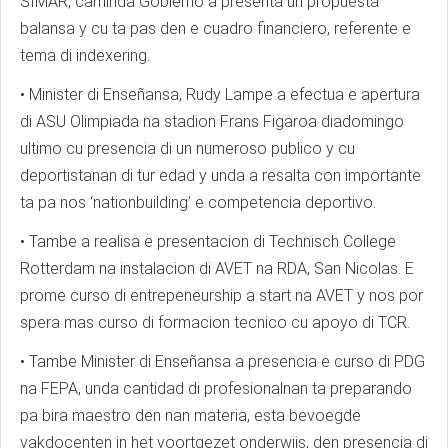
SIMAR, caminda Gobierno a presenta un propuesta
balansa y cu ta pas den e cuadro financiero, referente e
tema di indexering.
• Minister di Enseñansa, Rudy Lampe a efectua e apertura
di ASU Olimpiada na stadion Frans Figaroa diadomingo
ultimo cu presencia di un numeroso publico y cu
deportistanan di tur edad y unda a resalta con importante
ta pa nos ‘nationbuilding’ e competencia deportivo.
• Tambe a realisa e presentacion di Technisch College
Rotterdam na instalacion di AVET na RDA, San Nicolas. E
prome curso di entrepeneurship a start na AVET y nos por
spera mas curso di formacion tecnico cu apoyo di TCR.
• Tambe Minister di Enseñansa a presencia e curso di PDG
na FEPA, unda cantidad di profesionalnan ta preparando
pa bira maestro den nan materia, esta bevoegde
vakdocenten in het voortgezet onderwijs, den presencia di