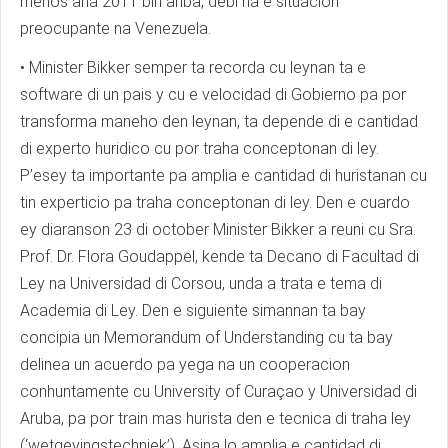
menos aña 2011 bin ariba, debi na e situacion
preocupante na Venezuela.
• Minister Bikker semper ta recorda cu leynan ta e
software di un pais y cu e velocidad di Gobierno pa por
transforma maneho den leynan, ta depende di e cantidad
di experto huridico cu por traha conceptonan di ley.
P’esey ta importante pa amplia e cantidad di huristanan cu
tin experticio pa traha conceptonan di ley. Den e cuardo
ey diaranson 23 di october Minister Bikker a reuni cu Sra.
Prof. Dr. Flora Goudappel, kende ta Decano di Facultad di
Ley na Universidad di Corsou, unda a trata e tema di
Academia di Ley. Den e siguiente simannan ta bay
concipia un Memorandum of Understanding cu ta bay
delinea un acuerdo pa yega na un cooperacion
conhuntamente cu University of Curaçao y Universidad di
Aruba, pa por train mas hurista den e tecnica di traha ley
(‘wetgevingstechniek’). Asina lo amplia e cantidad di