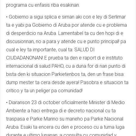
programa cu enfasis riba esakinan.
• Gobierno a sigui splica e siman aki con e ley di Serlimar
ta e yabi pa Gobierno di Aruba por atende cu e problema
di desperdicio na Aruba. Lamentabel ta cu den hopi di e
discusionnan, no a para y atende cu e punto principal! pa
cual e ley ta importante, cual ta: SALUD DI
CIUDADANONAN! E prueba ta den e raport di e instituto
internacional di salud PAHO, cu a duna for di nan punto di
bista den ki situacion Parkietenbos ta, den un frase bisa:
dump mester ta cera desde ayera! Pasobra e situacion ta
critico y ta un peliger pa comunidad!
• Diaranson 23 di october oficialmente Minister di Medio
Ambiente a haci entrega di e decreto nacional cu ta
traspasa e Parke Marino su maneho pa Parke Nacional
Aruba. Esaki ta encera cu den e proceso cu a tuma luga
durante e ultimo lunanan, a consulta cu comunidad y