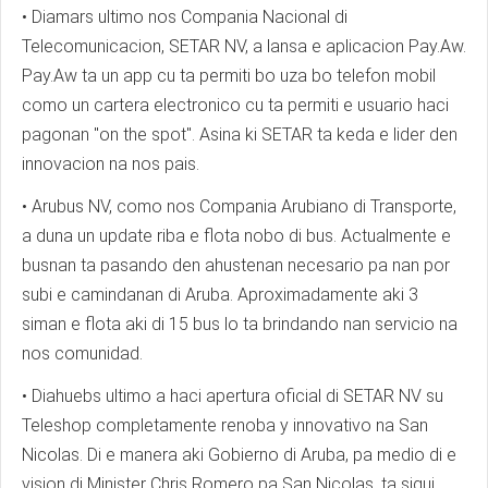
• Diamars ultimo nos Compania Nacional di
Telecomunicacion, SETAR NV, a lansa e aplicacion Pay.Aw.
Pay.Aw ta un app cu ta permiti bo uza bo telefon mobil
como un cartera electronico cu ta permiti e usuario haci
pagonan "on the spot". Asina ki SETAR ta keda e lider den
innovacion na nos pais.
• Arubus NV, como nos Compania Arubiano di Transporte,
a duna un update riba e flota nobo di bus. Actualmente e
busnan ta pasando den ahustenan necesario pa nan por
subi e camindanan di Aruba. Aproximadamente aki 3
siman e flota aki di 15 bus lo ta brindando nan servicio na
nos comunidad.
• Diahuebs ultimo a haci apertura oficial di SETAR NV su
Teleshop completamente renoba y innovativo na San
Nicolas. Di e manera aki Gobierno di Aruba, pa medio di e
vision di Minister Chris Romero pa San Nicolas, ta sigui