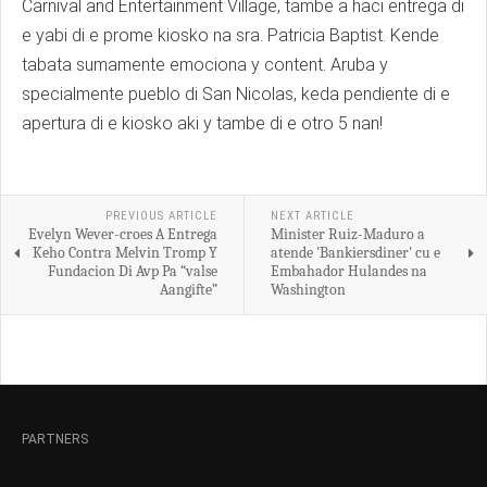
Carnival and Entertainment Village, tambe a haci entrega di
e yabi di e prome kiosko na sra. Patricia Baptist. Kende
tabata sumamente emociona y content. Aruba y
specialmente pueblo di San Nicolas, keda pendiente di e
apertura di e kiosko aki y tambe di e otro 5 nan!
PREVIOUS ARTICLE
NEXT ARTICLE
Evelyn Wever-croes A Entrega
Minister Ruiz-Maduro a
Keho Contra Melvin Tromp Y
atende 'Bankiersdiner' cu e
Fundacion Di Avp Pa “valse
Embahador Hulandes na
Aangifte”
Washington
PARTNERS