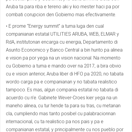
Aruba ta para riba e tereno aki y kio mester haci pa por
combati corupcion den Gobierno mas efectivamente.
• E prome “Energy summit” a tuma luga den cual
companianan estatal UTILITIES ARUBA, WEB, ELMAR y
RdA, institutonan encarga cu energia, Departamento di
Asunto Economico y Banco Central a bin hunto pa alinea
e vision pa por yega na un vision nacional. Na momento
cu Gobierno a tuma e mando over na 2017, a bira obvio
cu e vision anterior, Aruba liber di HFO pa 2020, no tabata
wordo carga pa e companianan y no tabata realistico
tampoco. Es mas, algun compania estatal no tabata di
acuerdo cu n’e. Gabinete Wever-Croes kier yega na un
maneho alinea, cu tur hende ta para su tras, cu metanan
cla, cumpliendo mas tanto posibel cu palabracionnan
internacional, cu ta realistico pa nos pais y pa e
companianan estatal, y principalmente cu nos pueblo por