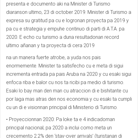
presenta e documento aki na Minister di Turismo
diaranson ultimo, 23 di october 2019. Minister di Turismo a
expresa su gratitud pa cu e logronan proyecta pa 2019 y
pa cu e strategia y empuhe continuo di parti di A.T.A. pa
2020. E echo cu turismo a duna resultadonan record
ultimo añanan y ta proyecta di cera 2019
na un manera fuerte atrobe, a yuda nos pais
enormemente. Minister ta satisfecho cu e meta di sigui
incrementa entrada pa pais Aruba na 2020 y cu esaki sigui
enfoca riba e balor cu nos ta ricibi pa medio di turismo.
Esaki lo bay man den man cu atraccion di e bishitante cu
por laga mas atras den nos economia y cu esaki ta cumpli
cu un di e visionnan principal di Ministerio di Turismo.
• Proyeccionnan 2020: Pa loke ta e 4 indicadornan
principal nacional; pa 2020 a inclui como meta un
crecemento 2.2% den ‘stay-over arrivals’ (turistanan di