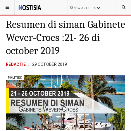
YOU ARE HERE:
ARUBA
LOKAL
0
NEW ARTICLES
Resumen di siman Gabinete
Wever-Croes :21- 26 di
october 2019
REDACTIE
29 OCTOBER 2019
POLITIEK