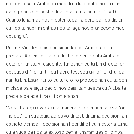
nos den esaki. Aruba pa mas di un luna caba no tin niun
caso positivo ni pashentnan mas cu ta sufri di COVID.
Cuanto luna mas nos mester keda na cero pa nos dicidi
cu nos ta habri mientras nos ta laga nos pilar economico
desangra”.
Prome Minister a bisa cu siguridad cu Aruba ta bon
prepara. A dicidi cu ta test tur hende cu drenta Aruba di
exterior, turista y residente. Tur esnan cu ta bin di exterior
despues di 1 di juli tin cu haci e test sea aki of for di unda
nan ta bin. Esaki hunto cu tur e otro protocolnan cu ta poni
in place pa e siguridad di nos pais, ta muestra cu Aruba ta
prepara pa apertura di fronteranan.
“Nos strategia aworaki ta manera e hobennan ta bisa “on
the dot”. Un strategia agresivo di test, di tuma decisionnan
estricto trempan, decisionnan hopi dificil cu mester a tuma
cu a yuda pa nos ta exitoso den e lunanan tras di lomba.