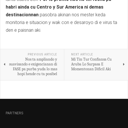
habri ainda cu Centro y Sur America ni demas
destinacionnan
pasobra akinan nos mester keda
monitoria e situacion y wak con e desaroyo di e virus ta
den e paisnan aki.
PREVIOUS ARTICLE
NEXT ARTICLE
Nos ta ampliando y
Mi Tin Tur Confiansa Cu
suavisando e exigencianan di
Aruba Lo Surpasa E
FASE pa purba yuda lo mas
Momentonan Dificil Aki
hopi hende cu ta posibel
PARTNERS