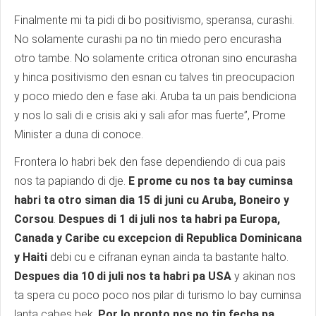
Finalmente mi ta pidi di bo positivismo, speransa, curashi.
No solamente curashi pa no tin miedo pero encurasha
otro tambe. No solamente critica otronan sino encurasha
y hinca positivismo den esnan cu talves tin preocupacion
y poco miedo den e fase aki. Aruba ta un pais bendiciona
y nos lo sali di e crisis aki y sali afor mas fuerte”, Prome
Minister a duna di conoce.
Frontera lo habri bek den fase dependiendo di cua pais
nos ta papiando di dje.
E prome cu nos ta bay cuminsa
habri ta otro siman dia 15 di juni cu Aruba, Boneiro y
Corsou
.
Despues di 1 di juli nos ta habri pa Europa,
Canada y Caribe cu excepcion di Republica Dominicana
y Haiti
debi cu e cifranan eynan ainda ta bastante halto.
Despues dia 10 di juli nos ta habri pa USA
y akinan nos
ta spera cu poco poco nos pilar di turismo lo bay cuminsa
lanta cabes bek.
Por lo pronto nos no tin fecha pa