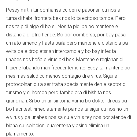
Pesey mi tin tur confiansa cu den e pasonan cu nos a
tuma di habri frontera bek nos lo ta exitoso tambe. Pero
nos ta pidi algo di bo si. Nos ta pidi pa bo mantene e
distancia di otro hende. Bo por combersa, por bay pasa
un rato ameno y hasta baila pero mantene e distancia pa
evita pa e dropletsnan intercambia y bo bay infecta
unabes nos haña e virus aki bek. Mantene e reglanan di
higiene labando man frecuentemente. Esey ta mantene bo
mes mas salud cu menos contagio di e virus. Sigui e
protocolnan cu a ser traha specialmente den e sector di
turismo y di horeca pero tambe ora di bishita nos
grandinan. Si bo tin un sintoma yama bo dokter di cas pa
bo haci test inmediatamente pa nos ta sigur cu nos no tin
e virus y pa unabes nos sa cu e virus tey nos por atende di
biaha cu isolacion, cuarentena y asina elimina un
plamamento.