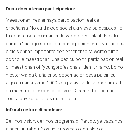
Duna docentenan participacion:
Maestronan mester haya participacion real den
enseñansa. No cu dialogo social aki y aya pa despues no
ta concretisa e plannan cu ta wordo treci dilanti. Nos ta
cambia "dialogo social" pa "participacion real". Na unda cu
e dicisionnan importante den enseñansa ta wordo tuma
door di e maestronan. Una bez cu bo tin participacion real
di maestronan of "youngprofesionals" den tur ramo, bo no
mester warda 8 aña di bo gobernacion pasa pa bin cu
algo cu nan a yama 1000 vos pa asina duna oportunidad
pa maestronan expresa nan voz. Durante di gobernacion
nos ta bay scucha nos maestronan.
Infrastructura di scolnan:
Den nos vision, den nos programa di Partido, ya caba nos
a haci tur trabou. Nos tin e proyecto completo di