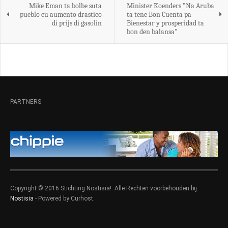
Mike Eman ta bolbe suta
Minister Koenders "Na Aruba
pueblo cu aumento drastico
ta tene Bon Cuenta pa
di prijs di gasolin
Bienestar y prosperidad ta
bon den balansa"
PARTNERS
Copyright © 2016 Stichting Nostisia!. Alle Rechten voorbehouden bij
Nostisia
- Powered by Curhost.