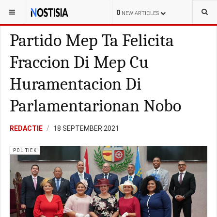
YOU ARE HERE:
ARUBA
POLITIEK
0
NEW ARTICLES
Partido Mep Ta Felicita
Fraccion Di Mep Cu
Huramentacion Di
Parlamentarionan Nobo
REDACTIE
18 SEPTEMBER 2021
POLITIEK