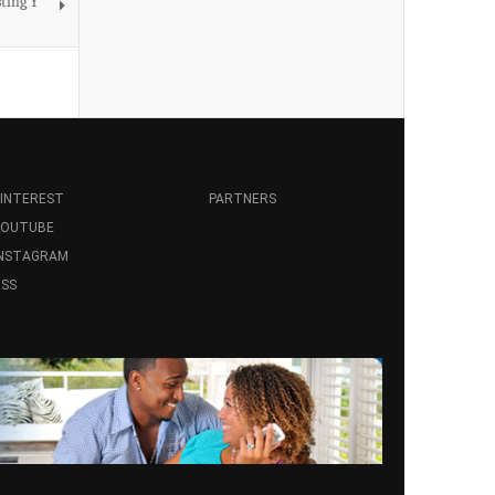
ting Y
INTEREST
PARTNERS
YOUTUBE
INSTAGRAM
SS