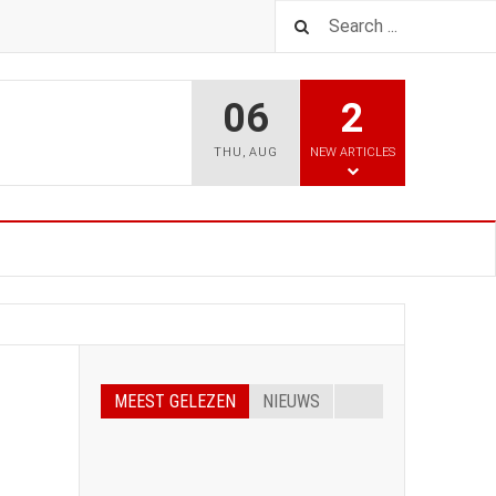
06
2
THU
,
AUG
NEW ARTICLES
MEEST GELEZEN
NIEUWS