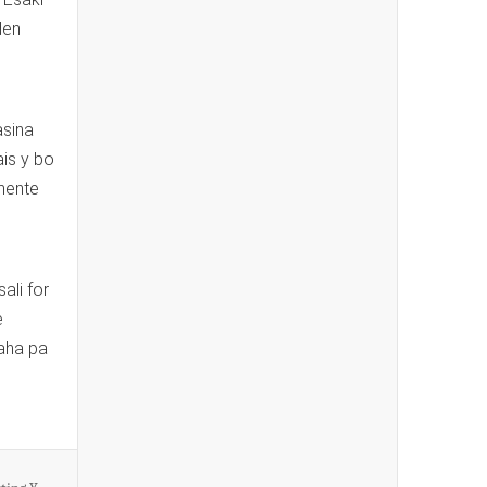
den
asina
ais y bo
mente
ali for
e
raha pa