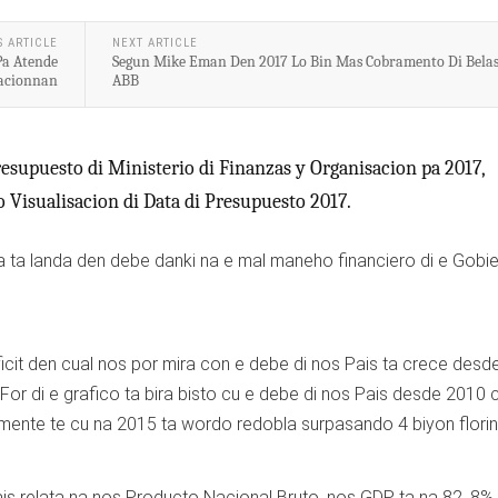
S ARTICLE
NEXT ARTICLE
Pa Atende
Segun Mike Eman Den 2017 Lo Bin Mas Cobramento Di Belas
acionnan
ABB
esupuesto di Ministerio di Finanzas y Organisacion pa 2017,
Visualisacion di Data di Presupuesto 2017.
 ta landa den debe danki na e mal maneho financiero di e Gobie
icit den cual nos por mira con e debe di nos Pais ta crece desd
. For di e grafico ta bira bisto cu e debe di nos Pais desde 2010 
nte te cu na 2015 ta wordo redobla surpasando 4 biyon florin
is relata na nos Producto Nacional Bruto, nos GDP, ta na 82, 8%.