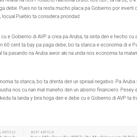
 paga debe. Pues no ta resta mucho placa pa Gobierno por inverti 
 locual Pueblo ta considera prioridad.
ki cu e Gobierno di AVP a crea pa Aruba, ta sinta den e hecho cu 
rin 60 cent ta bay pa paga debe, bo ta stanca e economia di e P
cual ta pasando na Aruba awor aki na unda nos economia ta mala
mia ta stanca, bo ta drenta den un spiraal negativo. Pa Aruba s
a pusha nos cu nan mal maneho den un abismo financiero. Pesey 
keda ta landa y bira hoga den e debe cu e Gobierno di AVP ta t
S ARTICLE
NEXT ARTICLE