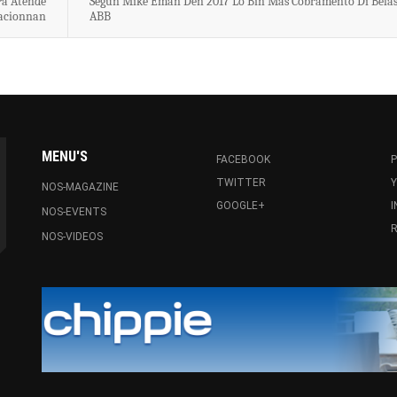
Pa Atende
Segun Mike Eman Den 2017 Lo Bin Mas Cobramento Di Belas
acionnan
ABB
MENU'S
FACEBOOK
P
TWITTER
NOS-MAGAZINE
GOOGLE+
NOS-EVENTS
R
NOS-VIDEOS