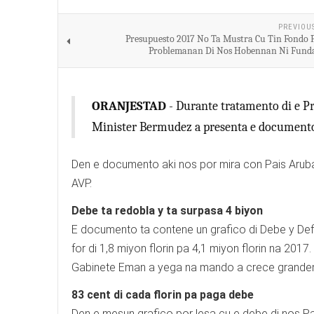
PREVIOU
Presupuesto 2017 No Ta Mustra Cu Tin Fondo 
Problemanan Di Nos Hobennan Ni Fund
ORANJESTAD
- Durante tratamento di e Pr
Minister Bermudez a presenta e documento 
Den e documento aki nos por mira con Pais Aruba
AVP.
Debe ta redobla y ta surpasa 4 biyon
E documento ta contene un grafico di Debe y Def
for di 1,8 miyon florin pa 4,1 miyon florin na 2017
Gabinete Eman a yega na mando a crece grandeme
83 cent di cada florin pa paga debe
Den e mesun grafico por lesa cu e debe di nos Pa