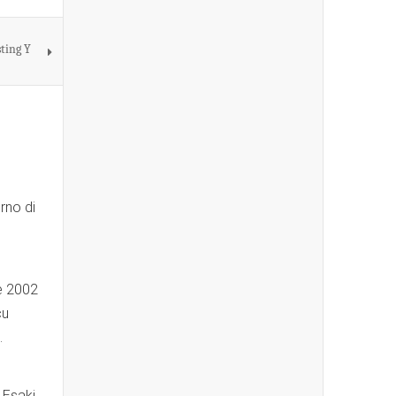
ting Y
rno di
e 2002
cu
.
 Esaki