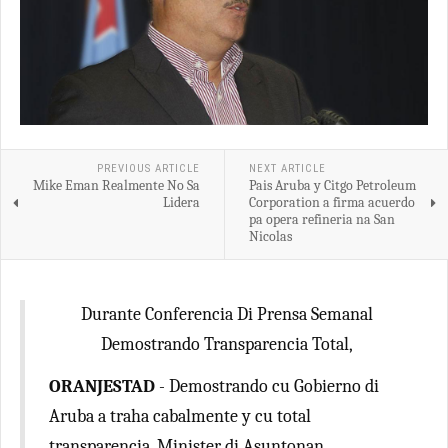
PREVIOUS ARTICLE
NEXT ARTICLE
Mike Eman Realmente No Sa
Pais Aruba y Citgo Petroleum
Lidera
Corporation a firma acuerdo
pa opera refineria na San
Nicolas
Durante Conferencia Di Prensa Semanal
Demostrando Transparencia Total,
ORANJESTAD
- Demostrando cu Gobierno di
Aruba a traha cabalmente y cu total
transparencia, Minister di Asuntonan