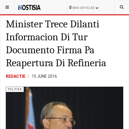
YOU ARE HERE:
ARUBA
POLITIEK
0
NEW ARTICLES
Minister Trece Dilanti
Informacion Di Tur
Documento Firma Pa
Reapertura Di Refineria
REDACTIE
15 JUNE 2016
POLITIEK