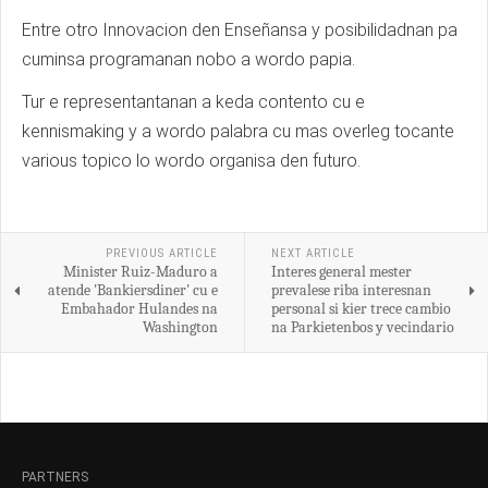
Entre otro Innovacion den Enseñansa y posibilidadnan pa
cuminsa programanan nobo a wordo papia.
Tur e representantanan a keda contento cu e
kennismaking y a wordo palabra cu mas overleg tocante
various topico lo wordo organisa den futuro.
PREVIOUS ARTICLE
NEXT ARTICLE
Minister Ruiz-Maduro a
Interes general mester
atende 'Bankiersdiner' cu e
prevalese riba interesnan
Embahador Hulandes na
personal si kier trece cambio
Washington
na Parkietenbos y vecindario
PARTNERS