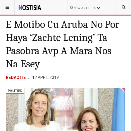
YOU ARE HERE:
ARUBA
LOKAL
0
NEW ARTICLES
E Motibo Cu Aruba No Por
Haya ‘Zachte Lening’ Ta
Pasobra Avp A Mara Nos
Na Esey
REDACTIE
12 APRIL 2019
POLITIEK