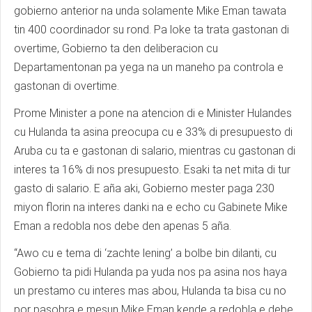
gobierno anterior na unda solamente Mike Eman tawata
tin 400 coordinador su rond. Pa loke ta trata gastonan di
overtime, Gobierno ta den deliberacion cu
Departamentonan pa yega na un maneho pa controla e
gastonan di overtime.
Prome Minister a pone na atencion di e Minister Hulandes
cu Hulanda ta asina preocupa cu e 33% di presupuesto di
Aruba cu ta e gastonan di salario, mientras cu gastonan di
interes ta 16% di nos presupuesto. Esaki ta net mita di tur
gasto di salario. E aña aki, Gobierno mester paga 230
miyon florin na interes danki na e echo cu Gabinete Mike
Eman a redobla nos debe den apenas 5 aña.
“Awo cu e tema di ‘zachte lening’ a bolbe bin dilanti, cu
Gobierno ta pidi Hulanda pa yuda nos pa asina nos haya
un prestamo cu interes mas abou, Hulanda ta bisa cu no
por pasobra e mesun Mike Eman kende a redobla e debe