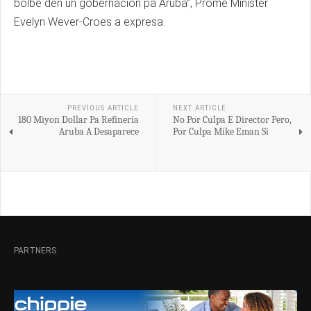
bolbe den un gobernacion pa Aruba”, Prome Minister
Evelyn Wever-Croes a expresa.
PREVIOUS ARTICLE
NEXT ARTICLE
180 Miyon Dollar Pa Refineria
No Por Culpa E Director Pero,
Aruba A Desaparece
Por Culpa Mike Eman Si
PARTNERS