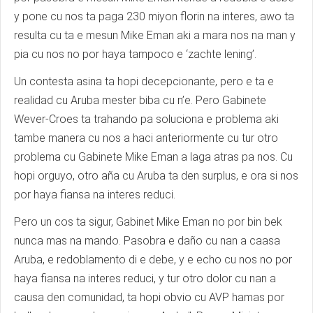
y pone cu nos ta paga 230 miyon florin na interes, awo ta
resulta cu ta e mesun Mike Eman aki a mara nos na man y
pia cu nos no por haya tampoco e ‘zachte lening’.
Un contesta asina ta hopi decepcionante, pero e ta e
realidad cu Aruba mester biba cu n’e. Pero Gabinete
Wever-Croes ta trahando pa soluciona e problema aki
tambe manera cu nos a haci anteriormente cu tur otro
problema cu Gabinete Mike Eman a laga atras pa nos. Cu
hopi orguyo, otro aña cu Aruba ta den surplus, e ora si nos
por haya fiansa na interes reduci.
Pero un cos ta sigur, Gabinet Mike Eman no por bin bek
nunca mas na mando. Pasobra e daño cu nan a caasa
Aruba, e redoblamento di e debe, y e echo cu nos no por
haya fiansa na interes reduci, y tur otro dolor cu nan a
causa den comunidad, ta hopi obvio cu AVP hamas por