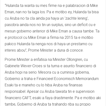
“Hulanda ta wanta su mes firme na e palabracion di Mike
Eman, nan no ta laga los. Pa e motibo ey, Hulanda ta bisa
cu Aruba no ta cla ainda pa haya un ‘zachte lening’,
pasobra ainda nos no tin un surplus, sino un deficit cu e
mesun gobierno anterior di Mike Eman a causa tambe. Ta
e protocol cu Mike Eman a firma na 2015 ta e motibo
pakico Hulanda ta nenga nos di haya un prestamo cu
interes abou”, Prome Minister a duna di conoce.
Prome Minister a enfatisa na Minister Ollongren, cu
Gabinete Wever-Croes si ta tuma e asunto financiero di
Aruba hopi na serio. Mesora cu a cuminsa goberna,
Gobierno a traha e Financieel Economisch Memorandum.
Esaki ta e maneho cu lo hiba Aruba na finansas
responsabel. Apesar cu Aruba tawata tin e supervision
financiero CAFT, esaki a faya drastimente. Pa e motibo aki
tambe, Gobierno di Aruba ta trahando riba su propio