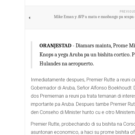
PREVIOU
Mike Eman y AVP a mata e masbango pa scapa
ORANJESTAD
- Diamars mainta, Prome Min
Knops a yega Aruba pa un bishita cortico.
Hulandes na aeropuerto.
Inmediatamente despues, Premier Rutte a reuni c
Gobernador di Aruba, Señor Alfonso Boekhoudt.
dos Premiernan a reuni pa trata temanan di inter
importante pa Aruba. Despues tambe Premier Rutt
den Conseho di Minister hunto cu e otro Ministern
Premier Rutte, probechando di su bishita na Cors
asuntonan economico, a haci su prome bishita ofi