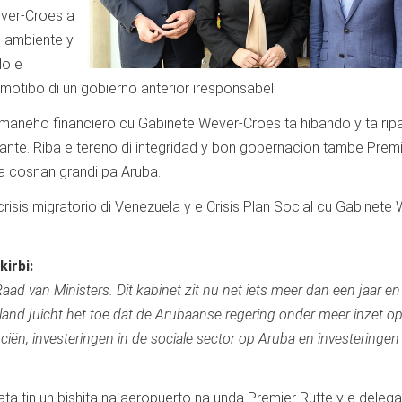
ever-Croes a
n ambiente y
do e
 motibo di un gobierno anterior iresponsabel.
 maneho financiero cu Gabinete Wever-Croes ta hibando y ta rip
nte. Riba e tereno di integridad y bon gobernacion tambe Prem
a cosnan grandi pa Aruba.
risis migratorio di Venezuela y e Crisis Plan Social cu Gabinete
irbi:
 van Ministers. Dit kabinet zit nu net iets meer dan een jaar en 
nd juicht het toe dat de Arubaanse regering onder meer inzet o
ën, investeringen in de sociale sector op Aruba en investeringen 
ta tin un bishita na aeropuerto na unda Premier Rutte y e deleg