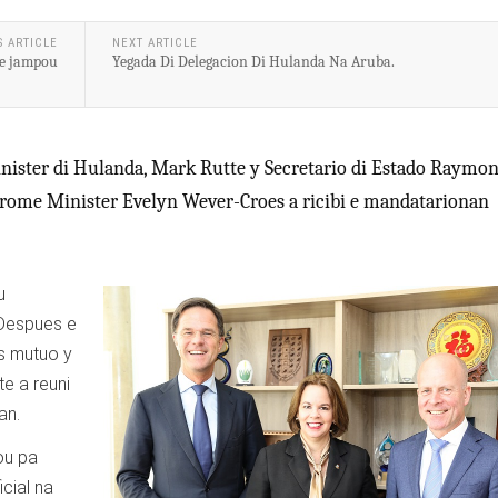
S ARTICLE
NEXT ARTICLE
 e jampou
Yegada Di Delegacion Di Hulanda Na Aruba.
ister di Hulanda, Mark Rutte y Secretario di Estado Raymo
 Prome Minister Evelyn Wever-Croes a ricibi e mandatarionan
u
 Despues e
es mutuo y
e a reuni
an.
ou pa
cial na