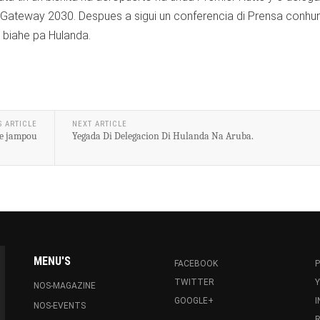
o Gateway 2030. Despues a sigui un conferencia di Prensa conhu
 biahe pa Hulanda.
S ARTICLE
NEXT ARTICLE
 e jampou
Yegada Di Delegacion Di Hulanda Na Aruba.
MENU'S
FACEBOOK
P
TWITTER
NOS-MAGAZINE
GOOGLE+
NOS-EVENTS
R