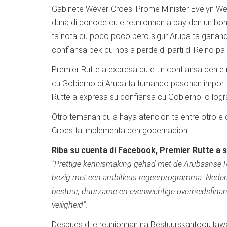
Gabinete Wever-Croes. Prome Minister Evelyn W
duna di conoce cu e reunionnan a bay den un bo
ta nota cu poco poco pero sigur Aruba ta ganan
confiansa bek cu nos a perde di parti di Reino pa
Premier Rutte a expresa cu e tin confiansa den e
cu Gobierno di Aruba ta tumando pasonan importa
Rutte a expresa su confiansa cu Gobierno lo logr
Otro temanan cu a haya atencion ta entre otro e c
Croes ta implementa den gobernacion.
Riba su cuenta di Facebook, Premier Rutte a sk
“Prettige kennismaking gehad met de Arubaanse Raad
bezig met een ambitieus regeerprogramma. Nederla
bestuur, duurzame en evenwichtige overheidsfinanci
veiligheid”.
Despues di e reunionnan na Bestuurskantoor, tawa