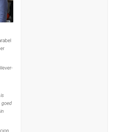
arabel
ier
 Wever-
is
p goed
in
acion