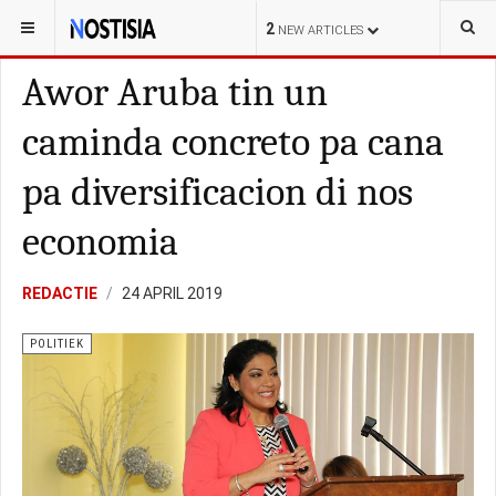
YOU ARE HERE:
ARUBA
LOKAL
2
NEW ARTICLES
Awor Aruba tin un
caminda concreto pa cana
pa diversificacion di nos
economia
REDACTIE
24 APRIL 2019
POLITIEK