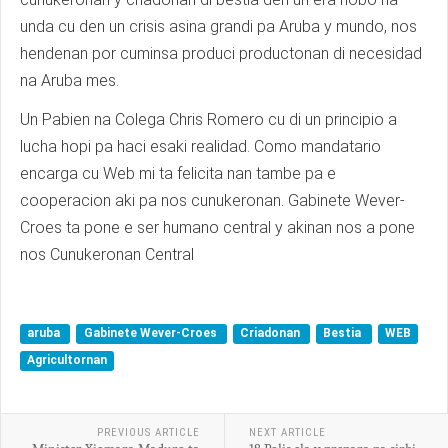
unda cu den un crisis asina grandi pa Aruba y mundo, nos
hendenan por cuminsa produci productonan di necesidad
na Aruba mes.
Un Pabien na Colega Chris Romero cu di un principio a
lucha hopi pa haci esaki realidad. Como mandatario
encarga cu Web mi ta felicita nan tambe pa e
cooperacion aki pa nos cunukeronan. Gabinete Wever-
Croes ta pone e ser humano central y akinan nos a pone
nos Cunukeronan Central
aruba
Gabinete Wever-Croes
Criadonan
Bestia
WEB
Agricultornan
PREVIOUS ARTICLE
NEXT ARTICLE