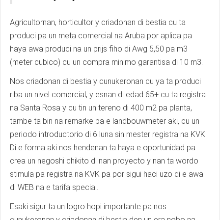
Agricultornan, horticultor y criadonan di bestia cu ta
produci pa un meta comercial na Aruba por aplica pa
haya awa produci na un prijs fiho di Awg 5,50 pa m3
(meter cubico) cu un compra minimo garantisa di 10 m3.
Nos criadonan di bestia y cunukeronan cu ya ta produci
riba un nivel comercial, y esnan di edad 65+ cu ta registra
na Santa Rosa y cu tin un tereno di 400 m2 pa planta,
tambe ta bin na remarke pa e landbouwmeter aki, cu un
periodo introductorio di 6 luna sin mester registra na KVK.
Di e forma aki nos hendenan ta haya e oportunidad pa
crea un negoshi chikito di nan proyecto y nan ta wordo
stimula pa registra na KVK pa por sigui haci uzo di e awa
di WEB na e tarifa special.
Esaki sigur ta un logro hopi importante pa nos
cunukeronan y criadonan di bestia den un era nobo na