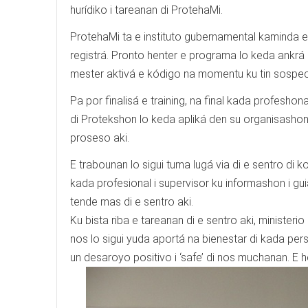
hurídiko i tareanan di ProtehaMi.
ProtehaMi ta e instituto gubernamental kaminda e
registrá. Pronto henter e programa lo keda ankrá
mester aktivá e kódigo na momentu ku tin sospech
Pa por finalisá e training, na final kada profesho
di Protekshon lo keda apliká den su organisashon
proseso aki.
E trabounan lo sigui tuma lugá via di e sentro di k
kada profesional i supervisor ku informashon i guia
tende mas di e sentro aki.
Ku bista riba e tareanan di e sentro aki, ministeri
nos lo sigui yuda aportá na bienestar di kada pers
un desaroyo positivo i ‘safe’ di nos muchanan. E h