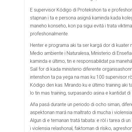
E supervisor Kódigo di Protekshon ta e profeshon
stapnan i ta e persona asigná kaminda kada kole
maneho konseho, kon pa sigui evitá i trata víktima
profeshonalmente.
Henter e programa aki ta ser kargá dor di kuater mini
Medio ambiente i Naturalesa, Ministerio di Enseñans
kaminda e último, tin e responsabilidat pa maneh
Salí for di kada ministerio diferente organisashon
intenshon ta pa yega na mas ku 100 supervisor rò
Kódigo den kas. Mirando ku e último training aki t
lo tin mas training, surpasando asina e kantidat d
Aña pasá durante un periodo di ocho siman, difer
aspektonan mará na maltrato di mucha i violensia
Algun di e temanan tratá tabata: e ròl i tarea di u
i violensia relashonal, faktornan di rísiko, agre