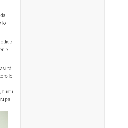
eda
 lo
 Kódigo
en e
silitá
toro lo
, huntu
òru pa