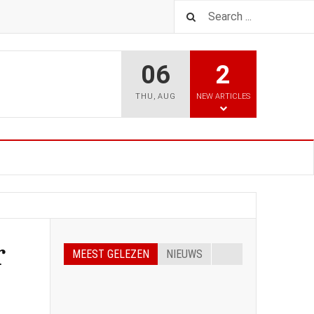
06
2
THU
,
AUG
NEW ARTICLES
r
MEEST GELEZEN
NIEUWS