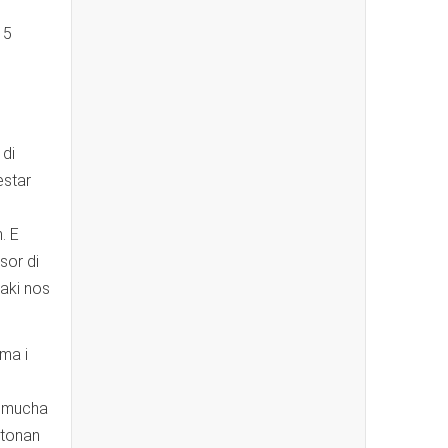
 5
 di
estar
. E
sor di
 aki nos
ma i
di mucha
ktonan