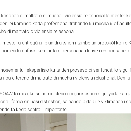
 kasonan di maltrato di mucha i violensia relashonal lo mester k
 den lei kaminda kada profeshonal trahando ku mucha i/ òf adulto
o di maltrato o violensia relashonal.
nal mester a entregá un plan di akshon i tambe un protokòl kon e
 poniendo énfasis ken tur ta e personanan klave i responsabel d
onosementu i ekspertisio ku ta den proseso di ser fundá, lo sigui fa
 riba e tereno di maltrato di mucha i violensia relashonal. Den fu
o SOAW ta mira, ku si tur ministerio i organisashon sigui yuda karga
ona i famia sin hasi distinshon, salbando bida di e víktimanan i s
ende ta keda sentral i importante!