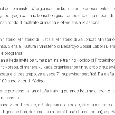
al den e ministerio/ organisashon ku tin e bon konosementu di e
ga por yega pa haña konseho i guia. Tambe e ta duna e team di
nan rondó di maltrato di mucha i/ òf violensia relashonal
sterio: Ministerio di Hustisia, Ministerio di Salubridat, Ministerio
a, Siensia i Kultura i Ministerio di Desaroyo Sosial, Labor i Bien
á e programa.
nan a keda invitá pa tuma parti na e training Kódigo di Protekshon
nt Kórsou, di manera ku kada organisashon tin su propio supervi
abata e di tres grupo, ya a yega 71 supervisor sertifiká. Pa e aña
i 100 supervisor di Kódigo.
ente profeshonalnan a haña training parando ketu na diferente te
 relashonal.
n supervisor di kódigo, e 5 stapnan di e kódigo, kiko ta maltrato 
shon di generashon, dokumentá i raportá basá riba echo(nan), aspe