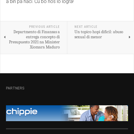
a bin pa haci. Cu bo nos lo logra!
PREVIOUS ARTICLE
NEXT ARTICLE
Departmento di Finansas a
Un topico hopi dificil: abuso
entrega concepto di
sexual di menor
Presupuesto 2021 na Minister
Xiomara Maduro
PARTNERS