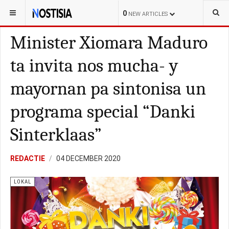
YOU ARE HERE:
ARUBA
LOKAL
0
NEW ARTICLES
Minister Xiomara Maduro
ta invita nos mucha- y
mayornan pa sintonisa un
programa special “Danki
Sinterklaas”
REDACTIE
04 DECEMBER 2020
LOKAL