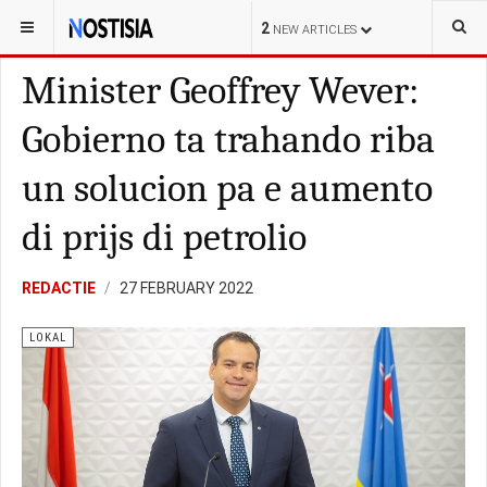
YOU ARE HERE:
ARUBA
LOKAL
2
NEW ARTICLES
Minister Geoffrey Wever:
Gobierno ta trahando riba
un solucion pa e aumento
di prijs di petrolio
REDACTIE
27 FEBRUARY 2022
LOKAL