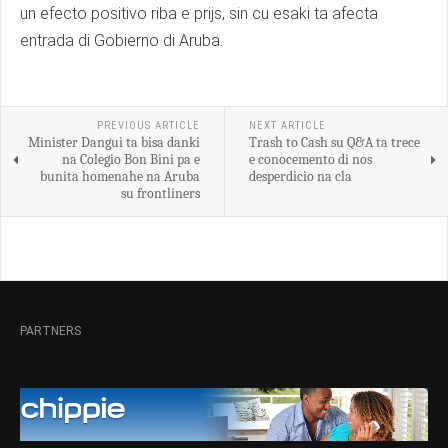
un efecto positivo riba e prijs, sin cu esaki ta afecta
entrada di Gobierno di Aruba.
PREVIOUS ARTICLE
NEXT ARTICLE
Minister Dangui ta bisa danki
Trash to Cash su Q&A ta trece
na Colegio Bon Bini pa e
e conocemento di nos
bunita homenahe na Aruba
desperdicio na cla
su frontliners
PARTNERS