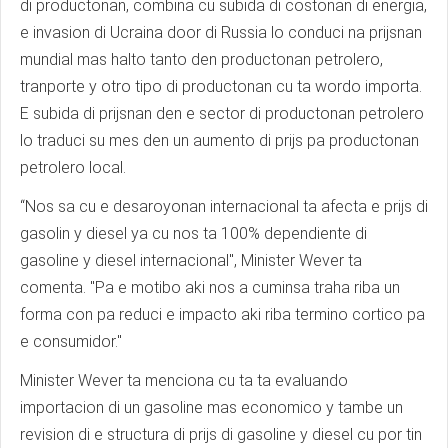
di productonan, combina cu subida di costonan di energia,
e invasion di Ucraina door di Russia lo conduci na prijsnan
mundial mas halto tanto den productonan petrolero,
tranporte y otro tipo di productonan cu ta wordo importa.
E subida di prijsnan den e sector di productonan petrolero
lo traduci su mes den un aumento di prijs pa productonan
petrolero local.
“Nos sa cu e desaroyonan internacional ta afecta e prijs di
gasolin y diesel ya cu nos ta 100% dependiente di
gasoline y diesel internacional", Minister Wever ta
comenta. "Pa e motibo aki nos a cuminsa traha riba un
forma con pa reduci e impacto aki riba termino cortico pa
e consumidor."
Minister Wever ta menciona cu ta ta evaluando
importacion di un gasoline mas economico y tambe un
revision di e structura di prijs di gasoline y diesel cu por tin