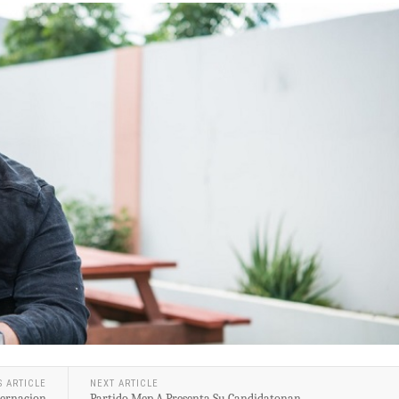
S ARTICLE
NEXT ARTICLE
bernacion
Partido Mep A Presenta Su Candidatonan