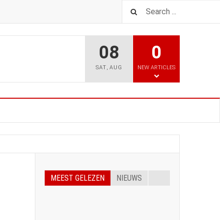
08
0
SAT
,
AUG
NEW ARTICLES
MEEST GELEZEN
NIEUWS