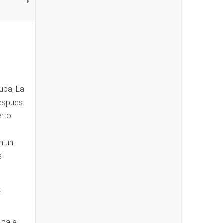
uba, La
espues
erto
n un
e
n
n pa e