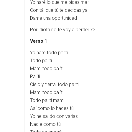
Yo haré lo que me pidas ma ’
Con tál que tú te decidas ya
Dame una oportunidad
Por idiota no te voy a perder x2
Verso 1
Yo haré todo pa ’ti
Todo pa ’ti
Mami todo pa ’ti
Pa ’ti
Cielo y tierra, todo pa ’ti
Mami todo pa ’ti
Todo pa ’ti mami
Así como lo haces tú
Yo he salido con varias
Nadie como tú