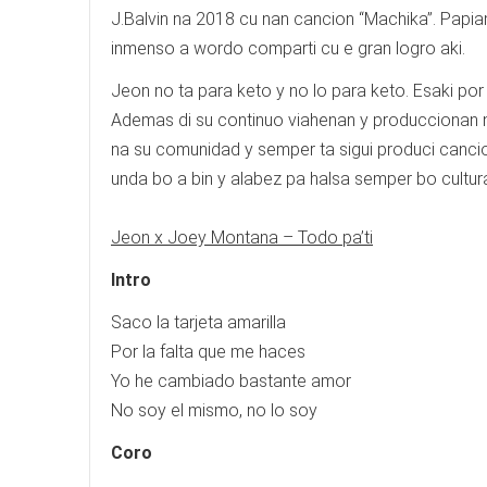
J.Balvin na 2018 cu nan cancion “Machika”. Papi
inmenso a wordo comparti cu e gran logro aki.
Jeon no ta para keto y no lo para keto. Esaki po
Ademas di su continuo viahenan y produccionan n
na su comunidad y semper ta sigui produci cancio
unda bo a bin y alabez pa halsa semper bo cultura
Jeon x Joey Montana – Todo pa’ti
Intro
Saco la tarjeta amarilla
Por la falta que me haces
Yo he cambiado bastante amor
No soy el mismo, no lo soy
Coro