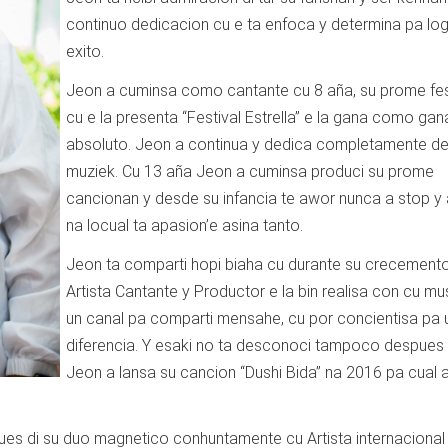
continuo dedicacion cu e ta enfoca y determina pa log
exito.
Jeon a cuminsa como cantante cu 8 aña, su prome fes
cu e la presenta “Festival Estrella” e la gana como ga
absoluto. Jeon a continua y dedica completamente d
muziek. Cu 13 aña Jeon a cuminsa produci su prome
cancionan y desde su infancia te awor nunca a stop y a
na locual ta apasion’e asina tanto.
Jeon ta comparti hopi biaha cu durante su crecemen
Artista Cantante y Productor e la bin realisa con cu mu
un canal pa comparti mensahe, cu por concientisa pa 
diferencia. Y esaki no ta desconoci tampoco despues
Jeon a lansa su cancion “Dushi Bida” na 2016 pa cual a
es di su duo magnetico conhuntamente cu Artista internacional