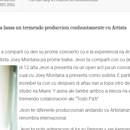
021-2025
 ta lansa un tremendo produccion conhuntamente cu Artista
a comparti cu den su prome concierto cu e la experiencia na Ar
 Artista Joey Montana pa prome biaha. Jeon ta comparti con cu
d
di 12 aña Jeon a presenta na un open act pa un conci
cual cu Joey Montana a presenta como solista. E parti
increibel ta con cu despues di añas nan a topa otro de
studio na Miami. Y asina aki tambe ambos a inincia na 
tremendo colaboracion aki “Todo Pa’ti”.
Jeon tin diferente produccionan andando cu Artistana
renombra internacional.
Jeon ta ricibi admiracion di tur su fansnan y ser kerina