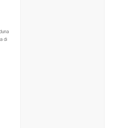
 duna
a di