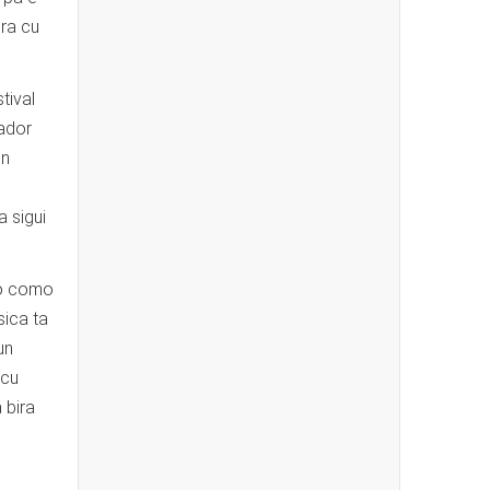
ra cu
tival
nador
en
 sigui
to como
sica ta
un
 cu
 bira