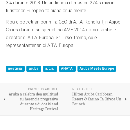
3% durante 2013. Un audiencia di mas cu 274.5 miyon
turistanan Europeo ta biaha anualmente.
Riba e potretnan por mira CEO di A.T.A. Ronella Tjin Asjoe-
Croes durante su speech na AME 2014 como tambe e
director di A.T.A. Europa, Sr. Tirso Tromp, cu e
representantenan di A.T.A. Europa.
nostisia
aruba
a.t.a.
AHATA
Aruba Meets Europe
PREVIOUS ARTICLE
NEXT ARTICLE
Aruba a celebra den multitud
Hilton Aruba Caribbean
su herencia progresivo
Resort & Casino Ta Ofrece Un
durante e di dos island
Brunch
Heritage Festival