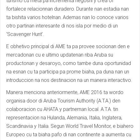
turismo cu meta pa incrementa negoshi y crea of
fortalece relacionnan duradero. Durante nan estadia nan
ta bishita varios hotelnan. Ademas nan lo conoce varios
otro partinan interesante di nos isla por medio di un
‘Scavenger Hunt’.
E obhetivo principal di AME ta pa provee socionan den e
mercadonan cu e ultimo updatenan riba Aruba su
productonan y desaroyo, como tambe duna oportunidad
na esnan cu ta participa pa prome biaha, pa duna nan un
introduccion na nos destinacion na un manera interactivo.
Manera menciona anteriormente, AME 2016 ta wordo
organisa door di Aruba Tourism Authority (A.T.A.) den
colaboracion cu AHATA y partnernan local. A.T.A. tin
representacion na Hulanda, Alemania, Italia, Inglatera,
Scandinavia y Italia. Segun World Travel Monitor, e biahero
Europeo cu ta biaha pafo di nan continente a aumenta cu