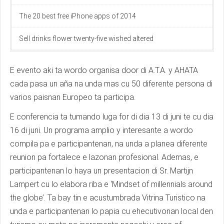
The 20 best free iPhone apps of 2014
Sell drinks flower twenty-five wished altered
E evento aki ta wordo organisa door di A.T.A. y AHATA
cada pasa un aña na unda mas cu 50 diferente persona di
varios paisnan Europeo ta participa.
E conferencia ta tumando luga for di dia 13 di juni te cu dia
16 di juni. Un programa amplio y interesante a wordo
compila pa e participantenan, na unda a planea diferente
reunion pa fortalece e lazonan profesional. Ademas, e
participantenan lo haya un presentacion di Sr. Martijn
Lampert cu lo elabora riba e ‘Mindset of millennials around
the globe’. Ta bay tin e acustumbrada Vitrina Turistico na
unda e participantenan lo papia cu ehecutivonan local den