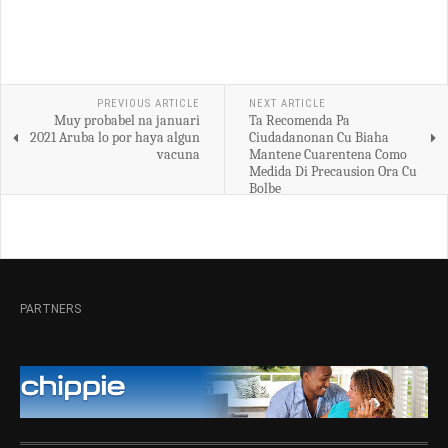
PREVIOUS ARTICLE
NEXT ARTICLE
Muy probabel na januari
Ta Recomenda Pa
2021 Aruba lo por haya algun
Ciudadanonan Cu Biaha
vacuna
Mantene Cuarentena Como
Medida Di Precausion Ora Cu
Bolbe
PARTNERS