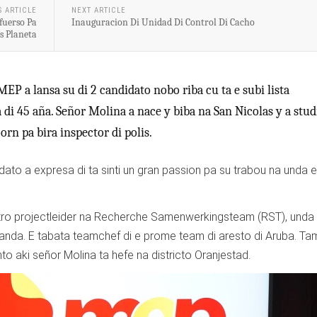
S ARTICLE
NEXT ARTICLE
fuerso Pa
Inauguracion Di Unidad Di Control Di Cacho
s Planeta
EP a lansa su di 2 candidato nobo riba cu ta e subi lista
 di 45 aña. Señor Molina a nace y biba na San Nicolas y a stud
rn pa bira inspector di polis.
o a expresa di ta sinti un gran passion pa su trabou na unda e
otro projectleider na Recherche Samenwerkingsteam (RST), unda 
landa. E tabata teamchef di e prome team di aresto di Aruba. T
to aki señor Molina ta hefe na districto Oranjestad.