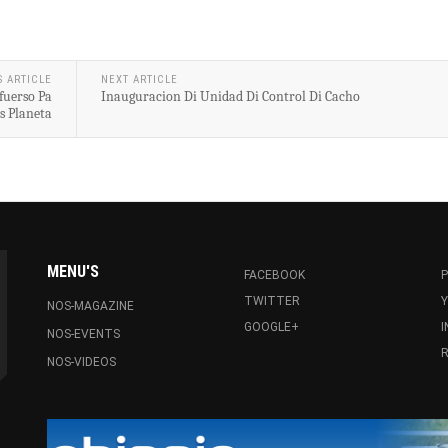
S ARTICLE
NEXT ARTICLE
fuerso Pa
Inauguracion Di Unidad Di Control Di Cacho
s Planeta
MENU'S
FACEBOOK
P
TWITTER
NOS-MAGAZINE
GOOGLE+
NOS-EVENTS
R
NOS-VIDEOS