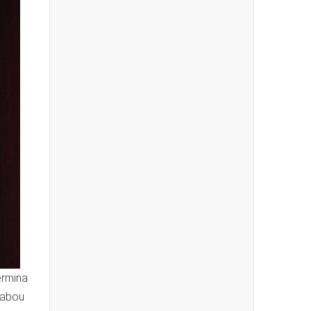
ermina
trabou