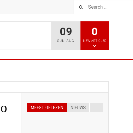
09
0
SUN
,
AUG
NEW ARTICLES
so
MEEST GELEZEN
NIEUWS