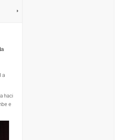
ia
l a
a haci
ambe e