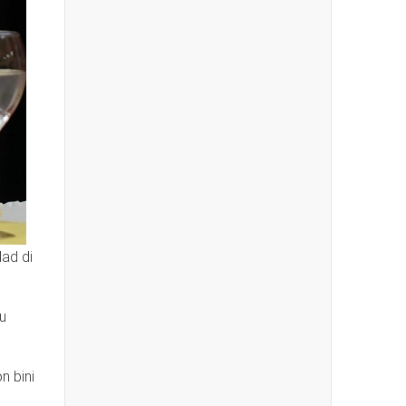
dad di
u
n bini