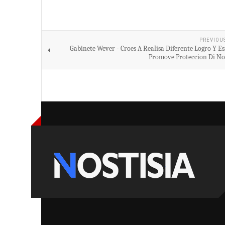
PREVIOU
Gabinete Wever - Croes A Realisa Diferente Logro Y Es
Promove Proteccion Di No