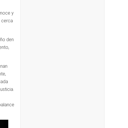
onoce y
s cerca
oño den
ento,
unan
te,
cada
usticia.
 balance