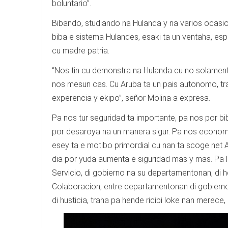
boluntario”.
Bibando, studiando na Hulanda y na varios ocasio
biba e sistema Hulandes, esaki ta un ventaha, e
cu madre patria.
“Nos tin cu demonstra na Hulanda cu no solament
nos mesun cas. Cu Aruba ta un pais autonomo, t
experencia y ekipo”, señor Molina a expresa.
Pa nos tur seguridad ta importante, pa nos por b
por desaroya na un manera sigur. Pa nos economia,
esey ta e motibo primordial cu nan ta scoge net 
dia por yuda aumenta e siguridad mas y mas. Pa lo
Servicio, di gobierno na su departamentonan, di 
Colaboracion, entre departamentonan di gobierno, 
di husticia, traha pa hende ricibi loke nan merece