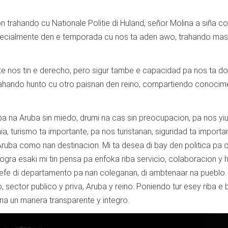
n trahando cu Nationale Politie di Huland, señor Molina a siña c
specialmente den e temporada cu nos ta aden awo, trahando ma
e nos tin e derecho, pero sigur tambe e capacidad pa nos ta d
rahando hunto cu otro paisnan den reino, compartiendo conocim
iba na Aruba sin miedo, drumi na cas sin preocupacion, pa nos yi
 turismo ta importante, pa nos turistanan, siguridad ta importan
Aruba como nan destinacion. Mi ta desea di bay den politica pa 
gra esaki mi tin pensa pa enfoka riba servicio, colaboracion y h
hefe di departamento pa nan coleganan, di ambtenaar na pueblo.
sector publico y priva, Aruba y reino. Poniendo tur esey riba e
, na un manera transparente y integro.