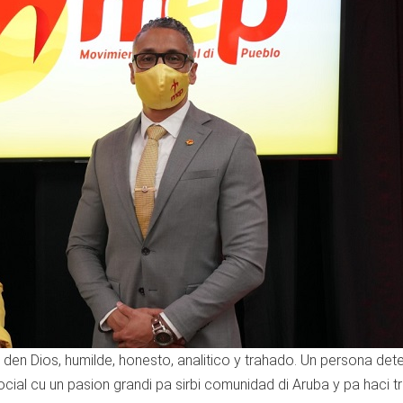
e den Dios, humilde, honesto, analitico y trahado. Un persona det
 social cu un pasion grandi pa sirbi comunidad di Aruba y pa haci 