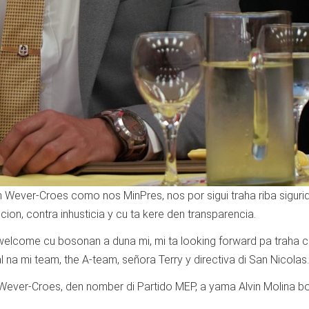
yn Wever-Croes como nos MinPres, nos por sigui traha riba siguri
ion, contra inhusticia y cu ta kere den transparencia.
welcome cu bosonan a duna mi, mi ta looking forward pa traha c
 na mi team, the A-team, señora Terry y directiva di San Nicolas.
 Wever-Croes, den nomber di Partido MEP, a yama Alvin Molina bo