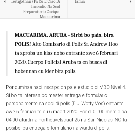
Testigo(nan) Pa Cu E Caso Di
famia
Incendio Na Scol
Preparatorio Cacique
Macuarima
MACUARIMA, ARUBA -
Sirbi bo pais, bira
POLIS!
Alto Comisario di Polis Sr. Andrew Hoo
ta aproba un klas nobo entrante awe 6 februari
2020. Cuerpo Policial Aruba ta en busca di
hobennan cu kier bira polis.
Por cuminsa haci inscripcion pa e estudio di MBO Nivel 4.
Si bo ta interesa bo mester entrega e formulario
personalmente na scol di polis (E.J. Watty Vos) entrante
awe 6 februari te cu 6 maart 2020. For di 01:00 merdia pa
04:00 atardi na Fortheuvelstraat 25 na San Nicolas. NO ta
posibel pa entrega e formulario na warda di polis.