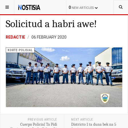
YOU ARE HERE:
ARUBA
LOKAL
0
NEW ARTICLES
Solicitud a habri awe!
REDACTIE
06 FEBRUARY 2020
KORTE-POLISIAL
PREVIOUS ARTICLE
NEXT ARTICLE
Cuerpo Policial Ta Pidi
Districto 1 ta duna bek na 5