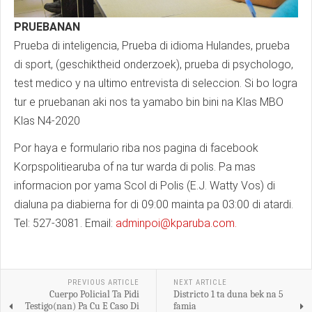
PRUEBANAN
Prueba di inteligencia, Prueba di idioma Hulandes, prueba
di sport, (geschiktheid onderzoek), prueba di psychologo,
test medico y na ultimo entrevista di seleccion. Si bo logra
tur e pruebanan aki nos ta yamabo bin bini na Klas MBO
Klas N4-2020
Por haya e formulario riba nos pagina di facebook
Korpspolitiearuba of na tur warda di polis. Pa mas
informacion por yama Scol di Polis (E.J. Watty Vos) di
dialuna pa diabierna for di 09:00 mainta pa 03:00 di atardi.
Tel: 527-3081. Email:
adminpoi@kparuba.com
.
PREVIOUS ARTICLE
NEXT ARTICLE
Cuerpo Policial Ta Pidi
Districto 1 ta duna bek na 5
Testigo(nan) Pa Cu E Caso Di
famia