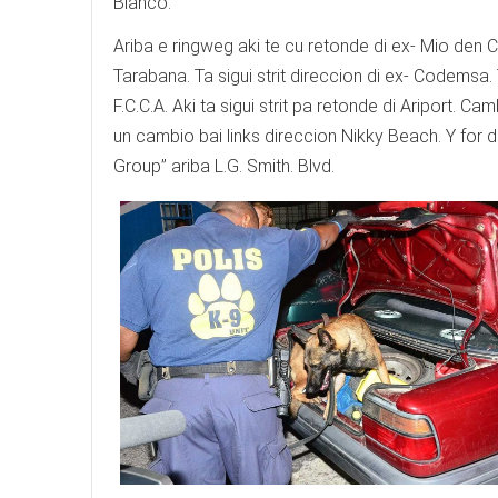
Blanco.
Ariba e ringweg aki te cu retonde di ex- Mio den 
Tarabana. Ta sigui strit direccion di ex- Codemsa.
F.C.C.A. Aki ta sigui strit pa retonde di Ariport. C
un cambio bai links direccion Nikky Beach. Y for di 
Group” ariba L.G. Smith. Blvd.