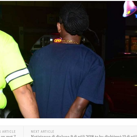
S ARTICLE
NEXT ARTICLE
 en met 7
Notisianan di djaluna 9 di yüli 2018 te ku djabièrnè 13 di yül