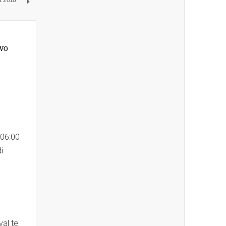
ivo
 06:00
i
val te