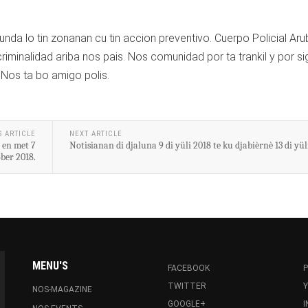
unda lo tin zonanan cu tin accion preventivo. Cuerpo Policial Aru
riminalidad ariba nos pais. Nos comunidad por ta trankil y por si
 Nos ta bo amigo polis.
S ARTICLE
NEXT ARTICLE
 en met 7
Notisianan di djaluna 9 di yüli 2018 te ku djabièrnè 13 di yül
ber 2018.
MENU'S
FACEBOOK
P
TWITTER
NOS-MAGAZINE
GOOGLE+