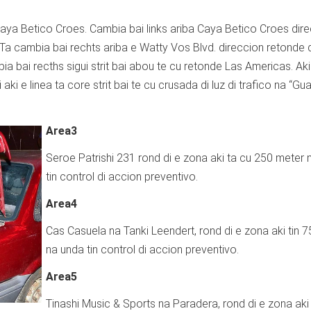
Caya Betico Croes. Cambia bai links ariba Caya Betico Croes dir
 Ta cambia bai rechts ariba e Watty Vos Blvd. direccion retonde 
ambia bai recths sigui strit bai abou te cu retonde Las Americas. Aki
aki e linea ta core strit bai te cu crusada di luz di trafico na “Gu
Area3
Seroe Patrishi 231 rond di e zona aki ta cu 250 meter 
tin control di accion preventivo.
Area4
Cas Casuela na Tanki Leendert, rond di e zona aki tin 
na unda tin control di accion preventivo.
Area5
Tinashi Music & Sports na Paradera, rond di e zona aki 