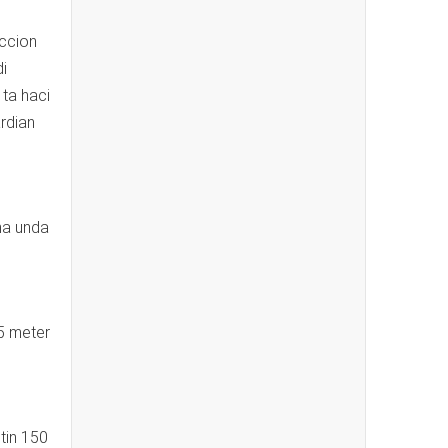
eccion
di
 ta haci
ardian
na unda
75 meter
tin 150