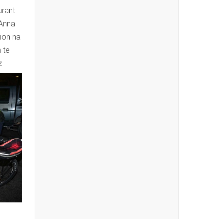
urant
 Anna
ion na
 te
z