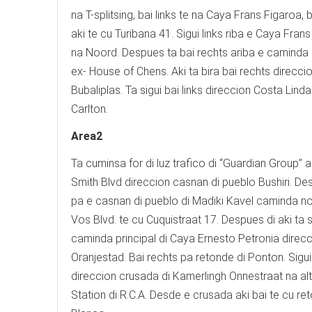
na T-splitsing, bai links te na Caya Frans Figaroa,
aki te cu Turibana 41. Sigui links riba e Caya Frans
na Noord. Despues ta bai rechts ariba e caminda d
ex- House of Chens. Aki ta bira bai rechts direcci
Bubaliplas. Ta sigui bai links direccion Costa Lin
Carlton.
Area2
Ta cuminsa for di luz trafico di “Guardian Group” a
Smith Blvd direccion casnan di pueblo Bushiri. De
pa e casnan di pueblo di Madiki Kavel caminda n
Vos Blvd. te cu Cuquistraat 17. Despues di aki ta si
caminda principal di Caya Ernesto Petronia direc
Oranjestad. Bai rechts pa retonde di Ponton. Sigui 
direccion crusada di Kamerlingh Onnestraat na alt
Station di R.C.A. Desde e crusada aki bai te cu r