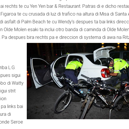
 bai rechts te cu Yen Yen bar & Restaurant. Patras di e dicho resta
 Figaroa te cu crusada di luz di trafico na altura di Misa di Santa
i asfalt di Palm Beach te cu Wendy’s despues ta bai links direcc
on Olde Molen esaki ta inclui otro banda di caminda di Olde Molen
da. Pa despues bira rechts pa e direccion di systema
di awa na Rit
riba L.G.
spues sigui
obo di Watty
gui strit
cion
pa links bai
ura di
etonde Seroe