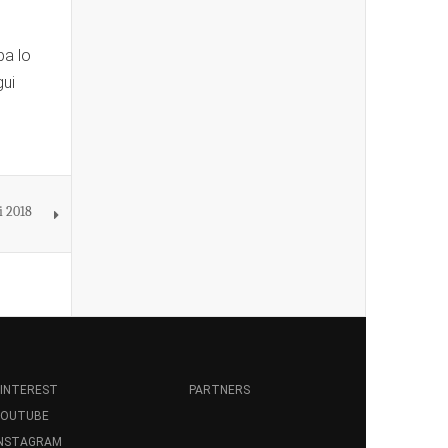
ba lo
gui
i 2018
INTEREST
PARTNERS
YOUTUBE
INSTAGRAM