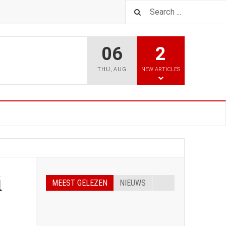
06
2
THU
,
AUG
NEW ARTICLES
i
MEEST GELEZEN
NIEUWS