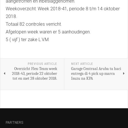
aangetroffen en inbeslaggenomen.
Weekoverzicht: Week 2018-41, periode 8 t/m 14 oktober
2018.
Totaal 82 controles verricht.
Afgelopen week waren er 5 aanhoudingen.
5 ( vijf ) ter zake L.V.M.
PREVIOUS ARTICLE
NEXT ARTICLE
Overzicht Flex-Team week
Garage Centraal Aruba ta haci
2018-43, periode 22 oktober
entrega di 4 pick up marca
tot en met 28 oktober 2018.
Isuzu na KPA
PARTNERS