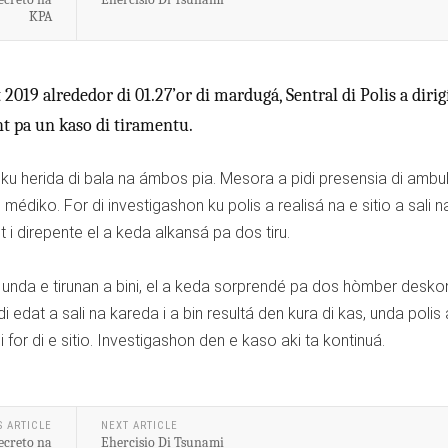
KPA
2019 alrededor di 01.27’or di mardugá, Sentral di Polis a dirig
t pa un kaso di tiramentu.
 ku herida di bala na ámbos pia. Mesora a pidi presensia di ambu
médiko. For di investigashon ku polis a realisá na e sitio a sali n
i direpente el a keda alkansá pa dos tiru.
 unda e tirunan a bini, el a keda sorprendé pa dos hòmber desko
 edat a sali na kareda i a bin resultá den kura di kas, unda polis 
for di e sitio. Investigashon den e kaso aki ta kontinuá.
S ARTICLE
NEXT ARTICLE
ecreto na
Ehercisio Di Tsunami