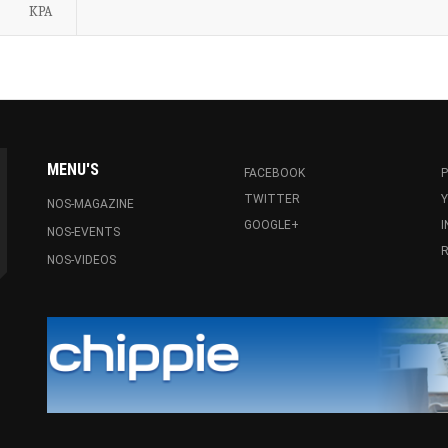
KPA
MENU'S
FACEBOOK
P
TWITTER
NOS-MAGAZINE
GOOGLE+
NOS-EVENTS
R
NOS-VIDEOS