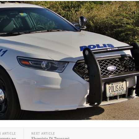
S ARTICLE
NEXT ARTICLE
ecreto na
Ehercisio Di Tsunami