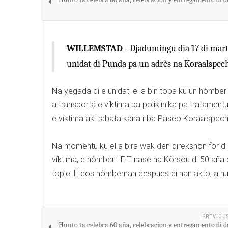
WILLEMSTAD
- Djadumingu dia 17 di mart 
unidat di Punda pa un adrès na Koraalspech
Na yegada di e unidat, el a bin topa ku un hòmber
a transportá e víktima pa poliklínika pa tratamentu 
e víktima aki tabata kana riba Paseo Koraalspecht 
Na momentu ku el a bira wak den direkshon for di
víktima, e hòmber I.E.T. nase na Kòrsou di 50 aña di
top’e. E dos hòmbernan despues di nan akto, a hui 
PREVIOU
Hunto ta celebra 60 aña, celebracion y entregamento di d