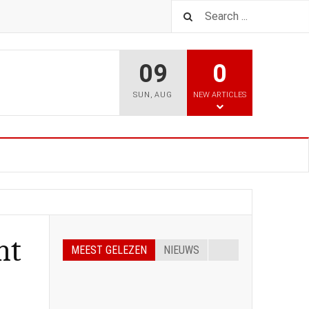
09
0
SUN
,
AUG
NEW ARTICLES
ht
MEEST GELEZEN
NIEUWS