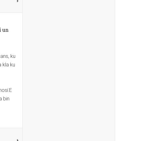
í un
lans, ku
a kla ku
nosí.E
a bin