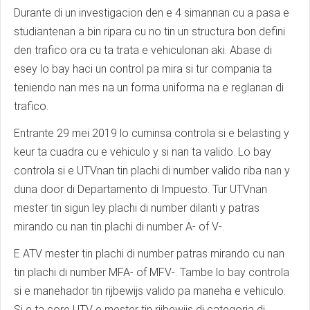
Durante di un investigacion den e 4 simannan cu a pasa e
studiantenan a bin ripara cu no tin un structura bon defini
den trafico ora cu ta trata e vehiculonan aki. Abase di
esey lo bay haci un control pa mira si tur compania ta
teniendo nan mes na un forma uniforma na e reglanan di
trafico.
Entrante 29 mei 2019 lo cuminsa controla si e belasting y
keur ta cuadra cu e vehiculo y si nan ta valido. Lo bay
controla si e UTVnan tin plachi di number valido riba nan y
duna door di Departamento di Impuesto. Tur UTVnan
mester tin sigun ley plachi di number dilanti y patras
mirando cu nan tin plachi di number A- of V-.
E ATV mester tin plachi di number patras mirando cu nan
tin plachi di number MFA- of MFV-. Tambe lo bay controla
si e manehador tin rijbewijs valido pa maneha e vehiculo.
Si e ta core UTV e mester tin rijbewijs di categoria di