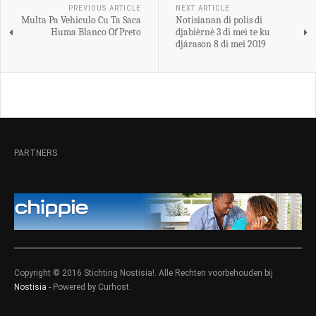
PREVIOUS ARTICLE
NEXT ARTICLE
Multa Pa Vehiculo Cu Ta Saca
Notisianan di polis di
Huma Blanco Of Preto
djabièrnè 3 di mei te ku
djárason 8 di mei 2019
PARTNERS
Copyright © 2016 Stichting Nostisia!. Alle Rechten voorbehouden bij
Nostisia
- Powered by Curhost.