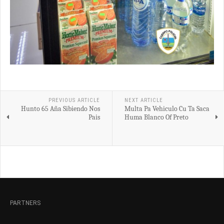
PREVIOUS ARTICLE
NEXT ARTICLE
Hunto 65 Aña Sibiendo Nos
Multa Pa Vehiculo Cu Ta Saca
Pais
Huma Blanco Of Preto
PARTNERS