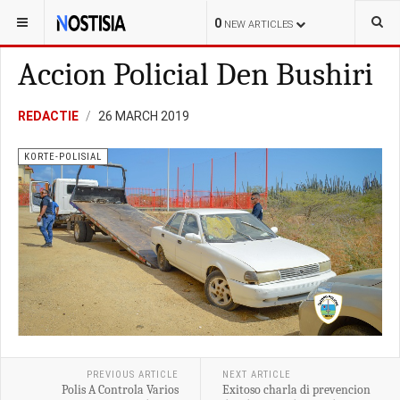
YOU ARE HERE:
ARUBA
KORTE-POLISIAL
0
NEW ARTICLES
Accion Policial Den Bushiri
REDACTIE
26 MARCH 2019
KORTE-POLISIAL
PREVIOUS ARTICLE
NEXT ARTICLE
Polis A Controla Varios
Exitoso charla di prevencion