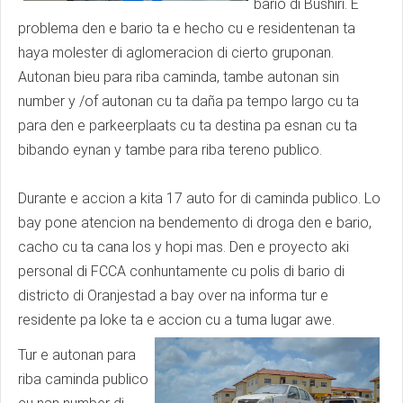
bario di Bushiri. E
problema den e bario ta e hecho cu e residentenan ta
haya molester di aglomeracion di cierto gruponan.
Autonan bieu para riba caminda, tambe autonan sin
number y /of autonan cu ta daña pa tempo largo cu ta
para den e parkeerplaats cu ta destina pa esnan cu ta
bibando eynan y tambe para riba tereno publico.
Durante e accion a kita 17 auto for di caminda publico. Lo
bay pone atencion na bendemento di droga den e bario,
cacho cu ta cana los y hopi mas. Den e proyecto aki
personal di FCCA conhuntamente cu polis di bario di
districto di Oranjestad a bay over na informa tur e
residente pa loke ta e accion cu a tuma lugar awe.
Tur e autonan para
riba caminda publico