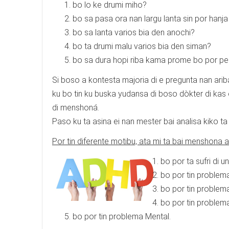
bo lo ke drumi miho?
bo sa pasa ora nan largu lanta sin por hanj
bo sa lanta varios bia den anochi?
bo ta drumi malu varios bia den siman?
bo sa dura hopi riba kama prome bo por p
Si boso a kontesta majoria di e pregunta nan ar
ku bo tin ku buska yudansa di boso dòkter di kas 
di menshoná.
Paso ku ta asina ei nan mester bai analisa kiko t
Por tin diferente motibu, ata mi ta bai menshona al
bo por ta sufri di u
bo por tin problem
bo por tin proble
bo por tin proble
bo por tin problema Mental.