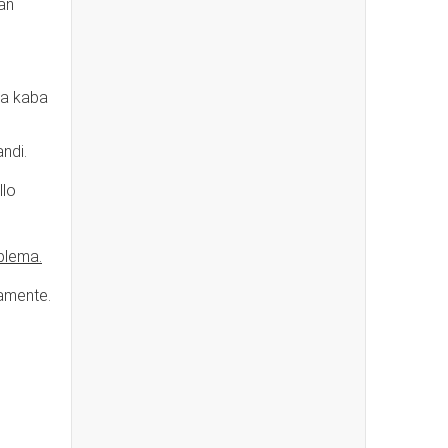
an
dia kaba
ndi.
llo
blema.
vamente.