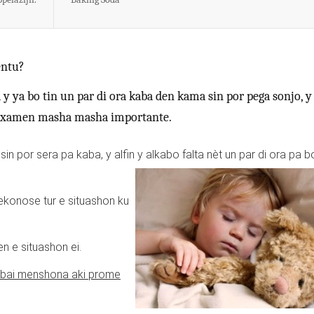
entu?
 ya bo tin un par di ora kaba den kama sin por pega sonjo, y
 examen masha masha importante.
n por sera pa kaba, y alfin y alkabo falta nèt un par di ora pa b
rekonose tur e situashon ku
en e situashon ei.
a bai menshona aki prome