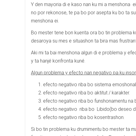
Y den mayoria di e kaso nan ku mi a menshona e
no por rekonose, te pa bo por asepta ku bo ta sufr
menshona ei.
Bo mester tene bon kuenta ora bo tin problema 
desaroya su mes e situashon ta bira mas frustrant
Aki mi ta bai menshona algun di e problema y ef
y ta hanjé konfronta kuné.
Algun problema y efecto nan negativo pa ku inso
efecto negativo riba bo sistema emoshonal
efecto negativo riba bo aktitut / karakter.
efecto negativo riba bo funshonamentu na b
efecto negativo riba bo Libido(bo deseo d
efecto negativo riba bo kosentrashon.
Si bo tin problema ku drumimentu bo mester ta m