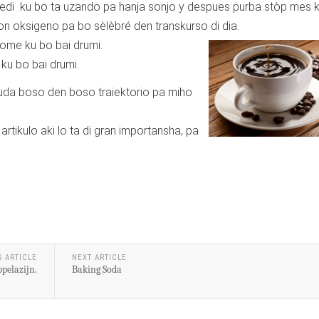
i ku bo ta uzando pa hanja sonjo y despues purba stòp mes k
bon oksigeno pa bo sèlèbré den transkurso di dia.
rome ku bo bai drumi.
ku bo bai drumi.
r yuda boso den boso traiektorio pa miho
rtikulo aki lo ta di gran importansha, pa
S ARTICLE
NEXT ARTICLE
pelazijn.
Baking Soda