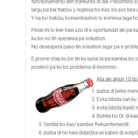
functionamentu den trankurso di dia. Pasombra si 
largu pa bai trabòu y regresa bo kas, bo por bi
Y na bo trabòu, konsentrashon lo kuminsa laga h
Pesei mi lo kier hasi uzo di e oportunidat aki pa k
ku bo no tin speransa pa solushon.
No desespera paso tin solushon sigur pa e problema
E prome stap ku bo tin ku tuma ta pa kambia bo i
positivo pa ku bo problema di insomnio.
Ata aki algun 10 t
purba di bebe menos
Evita bibida nan k
evita bibida/liqidó 
Bishita bo Dr. di k
Ventilá bo kas/ kamber frekuentementé.
purba di no hasi dùtje(tira un kabes di sonjo)