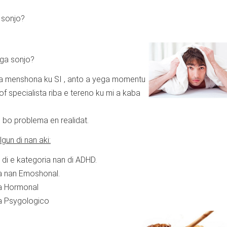
a sonjo?
ega sonjo?
iba menshona ku SI , anto a yega momentu
of specialista riba e tereno ku mi a kaba
a bo problema en realidat.
gun di nan aki:
n di e kategoria nan di ADHD.
a nan Emoshonal.
ma Hormonal
ma Psygologico