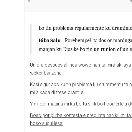
Bo tin problema regularmente ku drumim
Biba Salu
- Porehempel ta dos or marduga y
manjan ku Dios ke bo tin un runion of un
Un ora despues ahinda wowo nan ta mira aki aya si
wèker bai zona.
Kasi sigur abo ku tin problema ku drumimentu ta 
mi a kaba di trese dilanti ei.
Y mi por magina mi ku bo ta sinti bo hopi fèrfelú d
Boso por purba kontesta e pregunta nan ku mi t
boso sugui lesa.