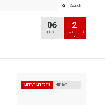
06
2
THU
,
AUG
NEW ARTICLES
MEEST GELEZEN
NIEUWS