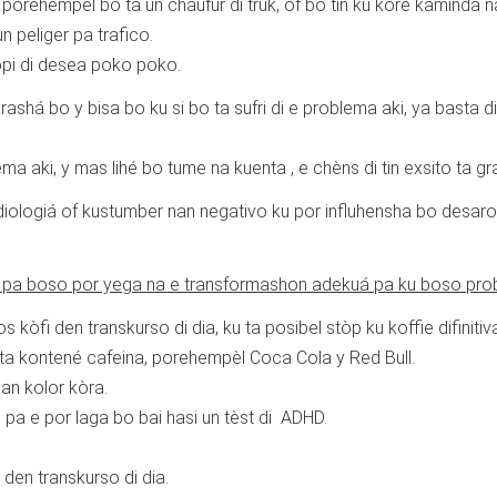
porehèmpel bo ta un chaufùr di trùk, of bo tin ku kore kaminda n
ra un peliger pa trafico.
opi di desea poko poko.
urashá bo y bisa bo ku si bo ta sufri di e problema aki, ya basta 
 aki, y mas lihé bo tume na kuenta , e chèns di tin exsito ta gra
diologiá of kustumber nan negativo ku por influhensha bo desaro
ip pa boso por yega na e transformashon adekuá pa ku boso pro
 kòfi den transkurso di dia, ku ta posibel stòp ku koffie difiniti
u ta kontené cafeina, porehempèl Coca Cola y Red Bull.
nan kolor kòra.
as pa e por laga bo bai hasi un tèst di ADHD.
 den transkurso di dia.