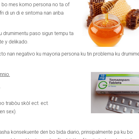
i bo mes komo persona no ta of
i di un di e sintoma nan ariba
ku drumimentu paso sigun tempu ta
e y delikado.
ecto nan negativo ku mayoria persona ku tin problema ku drumim
mnio.
.
o trabòu skòl ect. ect.
en sex).
asha konsekuente den bo bida diario, prinsipalmente pa ku bo