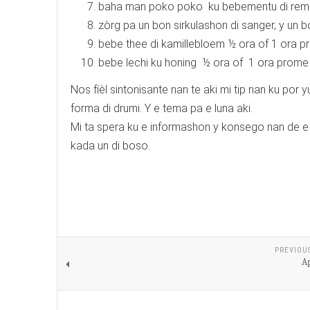
baha man poko poko ku bebementu di remed
zòrg pa un bon sirkulashon di sanger, y un 
bebe thee di kamillebloem ½ ora of 1 ora p
bebe lechi ku honing ½ ora of 1 ora prome 
Nos fíèl sintonisante nan te aki mi tip nan ku po
forma di drumi. Y e tema pa e luna aki.
Mi ta spera ku e informashon y konsego nan de e a
kada un di boso.
PREVIOU
Ap