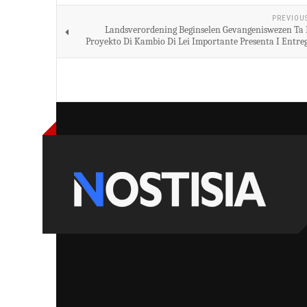
PREVIOU
Landsverordening Beginselen Gevangeniswezen Ta 
Proyekto Di Kambio Di Lei Importante Presenta I Entre