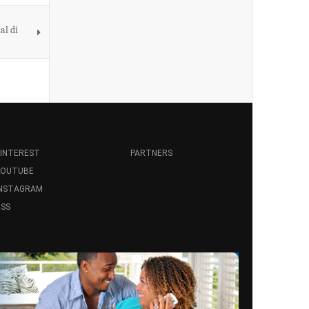
al di
INTEREST
PARTNERS
YOUTUBE
INSTAGRAM
SS