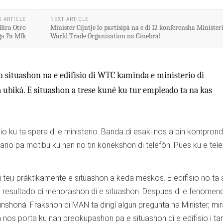
S ARTICLE
NEXT ARTICLE
Bira Otro
Minister Cijntje lo partisipá na e di 12 konferensha Ministeri
ga Pa Mfk
World Trade Organization na Ginebra!
n situashon na e edifisio di WTC kaminda e ministerio di
a ubiká. E situashon a trese kuné ku tur empleado ta na kas
isio ku ta spera di e ministerio. Banda di esaki nos a bin kompron
ario pa motibu ku nan no tin konekshon di telefòn. Pues ku e tel
i tei,i práktikamente e situashon a keda meskos. E edifisio no ta
a resultado di mehorashon di e situashon. Despues di e fenomen
funshoná. Frakshon di MAN ta dirigí algun pregunta na Minister, mi
na nos porta ku nan preokupashon pa e situashon di e edifisio i t