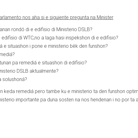
arlamento nos aha si e siguiente pregunta na Minister
manan rondó di e edifisio di Ministerio DSLB?
edifisio di WTC,no a laga hasi inspekshon di e edifisio?
á e situashon i pone e ministerio bèk den funshon?
remediá?
tunan pa remediá e situashon di edifisio?
inisterio DSLB aktualmente?
da solushoná?
on keda remediá pero tambe ku e ministerio ta den funshon optim
nisterio importante pa duna sosten na nos hendenan i no por ta 