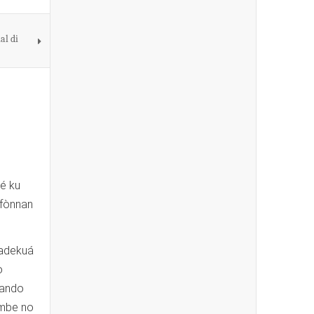
al di
dé ku
efònnan
 adekuá
o
rando
ambe no