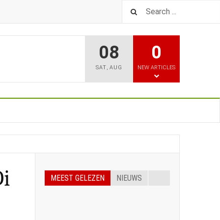
08
0
SAT
,
AUG
NEW ARTICLES
i
MEEST GELEZEN
NIEUWS