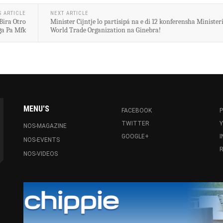
S ARTICLE
NEXT ARTICLE
Bira Otro
Minister Cijntje lo partisipá na e di 12 konferensha Ministeri
ga Pa Mfk
World Trade Organization na Ginebra!
MENU'S
FACEBOOK
P
TWITTER
NOS-MAGAZINE
GOOGLE+
NOS-EVENTS
R
NOS-VIDEOS