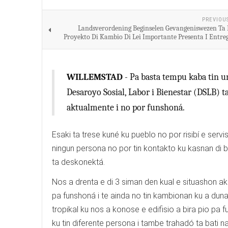
PREVIOU
Landsverordening Beginselen Gevangeniswezen Ta 
Proyekto Di Kambio Di Lei Importante Presenta I Entre
WILLEMSTAD
- Pa basta tempu kaba tin u
Desaroyo Sosial, Labor i Bienestar (DSLB) t
aktualmente i no por funshoná.
Esaki ta trese kuné ku pueblo no por risibí e serv
ningun persona no por tin kontakto ku kasnan di b
ta deskonektá.
Nos a drenta e di 3 siman den kual e situashon ak
pa funshoná i te ainda no tin kambionan ku a dun
tropikal ku nos a konose e edifisio a bira pio pa 
ku tin diferente persona i tambe trahadó ta bati 