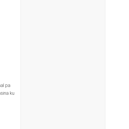
al pa
asina ku