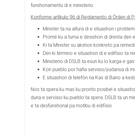
funshonamentu di e ministerio.
Konforme artíkulo 96 di Reglamento di Órden di P
Minister ta na altura di e situashon i proble
Promé ku a tuma e desishon di drenta den e 
Ki ta Minister su akshon konkreto pa remedi
Den ki término e situashon di e edifisio ta 
Ministerio di DSLB ta esun ku lo karga e gas
Kon pueblo por haña servisio/yudansa di m
E situashon di telefòn na Kas di Bario a ke
Nos ta spera ku mas ku pronto posibel e situash
duna e servisio ku pueblo ta spera. DSLB ta un mi
e ta desfunshonal pa motibu di edifisio.