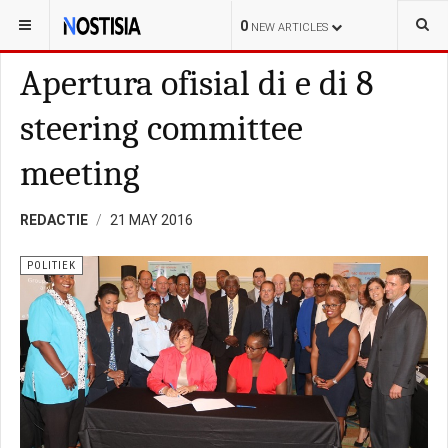
YOU ARE HERE:
CURAÇAO
POLITIEK
0
NEW ARTICLES
Apertura ofisial di e di 8
steering committee
meeting
REDACTIE
21 MAY 2016
POLITIEK