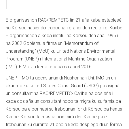
E organisashon RAC/REMPETC tin 21 aña kaba establesé
na Kòrsou hasiendo trabounan grandi den region di Karibe.
E organisashon a keda instituí na Kòrsou den aña 1995 i
na 2002 Gobièrnu a firma un “Memorandum of
Understanding” (MoU) ku United Nations Environmental
Program (UNEP) i International Maritime Organization
(IMO). E MoU a keda renobá na aprel 2016.
UNEP i IMO ta agensianan di Nashonnan Uní. IMO tin un
akuerdo ku United States Coast Guard (USCG) pa asigná
un consultant na RAC/REMPEITC- Caribe pa dos aña i
kada dos aña un consultant nobo ta migra ku su famia pa
Kòrsou pa e por hasi su trabounan for di Kòrsou pa henter
Karibe. Kòrsou ta masha bon mirá den Karibe pa e
trabounan ku durante 21 aña a keda desplegá di un forma