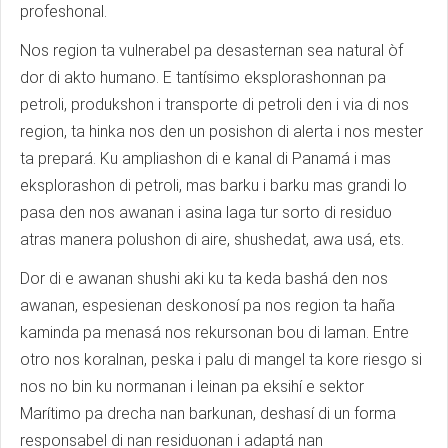
profeshonal.
Nos region ta vulnerabel pa desasternan sea natural òf
dor di akto humano. E tantísimo eksplorashonnan pa
petroli, produkshon i transporte di petroli den i via di nos
region, ta hinka nos den un posishon di alerta i nos mester
ta prepará. Ku ampliashon di e kanal di Panamá i mas
eksplorashon di petroli, mas barku i barku mas grandi lo
pasa den nos awanan i asina laga tur sorto di residuo
atras manera polushon di aire, shushedat, awa usá, ets.
Dor di e awanan shushi aki ku ta keda bashá den nos
awanan, espesienan deskonosí pa nos region ta haña
kaminda pa menasá nos rekursonan bou di laman. Entre
otro nos koralnan, peska i palu di mangel ta kore riesgo si
nos no bin ku normanan i leinan pa eksihí e sektor
Marítimo pa drecha nan barkunan, deshasí di un forma
responsabel di nan residuonan i adaptá nan