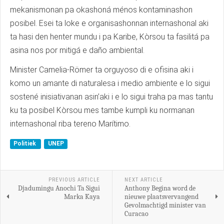
mekanismonan pa okashoná ménos kontaminashon
posibel. Esei ta loke e organisashonnan internashonal aki
ta hasi den henter mundu i pa Karibe, Kòrsou ta fasilitá pa
asina nos por mitigá e daño ambiental.
Minister Camelia-Römer ta orguyoso di e ofisina aki i
komo un amante di naturalesa i medio ambiente e lo sigui
sostené inisiativanan asin’aki i e lo sigui traha pa mas tantu
ku ta posibel Kòrsou mes tambe kumpli ku normanan
internashonal riba tereno Marítimo.
Politiek
UNEP
PREVIOUS ARTICLE
NEXT ARTICLE
Djadumingu Anochi Ta Sigui
Anthony Begina word de
Marka Kaya
nieuwe plaatsvervangend
Gevolmachtigd minister van
Curacao