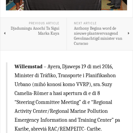
PREVIOUS ARTICLE
NEXT ARTICLE
Djadumingu Anochi Ta Sigui
Anthony Begina word de
Marka Kaya
nieuwe plaatsvervangend
Gevolmachtigd minister van
Curacao
Willemstad
– Ayera, Djaweps 19 di mei 2016,
Minister di Tráfiko, Transporte i Planifikashon
Urbano (mihó konosí komo VVRP), sra. Suzy
Camelia-Römer a hasi apertura di e di 8
“Steering Committee Meeting” di e “Regional
Activity Center/Regional Marine Pollution
Emergency Information and Training Center” pa
Karibe, abreviá RAC/REMPEITC- Caribe.