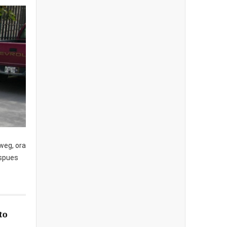
weg, ora
espues
to