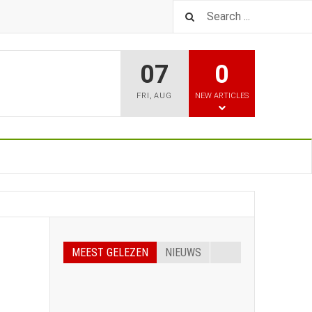
07
0
FRI
,
AUG
NEW ARTICLES
MEEST GELEZEN
NIEUWS