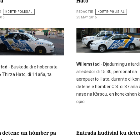
á
Hato
E
KORTE-POLISIAL
REDACTIE
KORTE-POLISIAL
016
23 MAY 2016
Willemstad
- Djadumingu atardi
stad
- Búskeda di e hobensita
alrededor di 15.30, personal na
Thirza Hato, di 14 aña, ta
aeropuerto Hato, durante di kon
detené e hòmber C.S. di 37 aña 
nase na Kòrsou, en konekshon ku
opio.
 a detene un hòmber pa
Entrada hudisial ku det