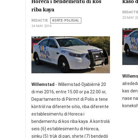
Horeca i bendementu di kos
kaso d
riba kaya
REDACTI
23 MAY 2
REDACTIE
KORTE-POLISIAL
24 MAY 2016
Willem
alrededo
Willemstad
- Willemstad-Djabièrnè 20
kas den
di mei 2016, entre 15.00 or pa 22.00 or,
nase na
Departamento di Pèrmit di Polis a tene
koneksh
kòntròl na diferente sitio, riba diferente
establesimentu di Horeca i
bendementu di kos riba kaya. A kontrolá
seis (6) establesimentu di Horeca,
sinku (5) trùk di pan, shete (7) bendedó