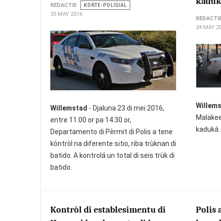
kaduk
REDACTIE
KORTE-POLISIAL
25 MAY 2016
REDACTI
24 MAY 2
Willem
Willemstad
- Djaluna 23 di mei 2016,
Malakee 
entre 11.00 or pa 14.30 or,
kaduká.
Departamento di Pèrmit di Polis a tene
kòntròl na diferente sitio, riba trùknan di
batido. A kontrolá un total di seis trùk di
batido.
Kontròl di establesimentu di
Polis