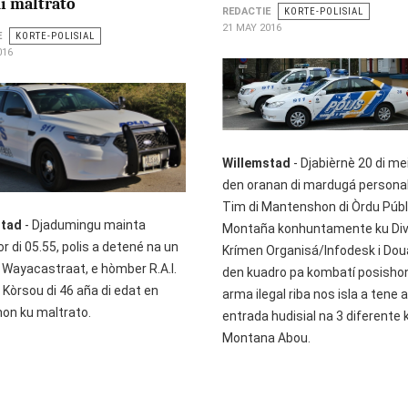
i maltrato
REDACTIE
KORTE-POLISIAL
21 MAY 2016
E
KORTE-POLISIAL
016
Willemstad
- Djabièrnè 20 di me
den oranan di mardugá personal
Tim di Mantenshon di Òrdu Públ
stad
- Djadumingu mainta
Montaña konhuntamente ku Div
r di 05.55, polis a detené na un
Krímen Organisá/Infodesk i Dou
 Wayacastraat, e hòmber R.A.I.
den kuadro pa kombatí posishon
 Kòrsou di 46 aña di edat en
arma ilegal riba nos isla a tene 
on ku maltrato.
entrada hudisial na 3 diferente
Montana Abou.