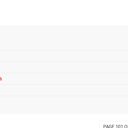
á.
PAGE 101 O