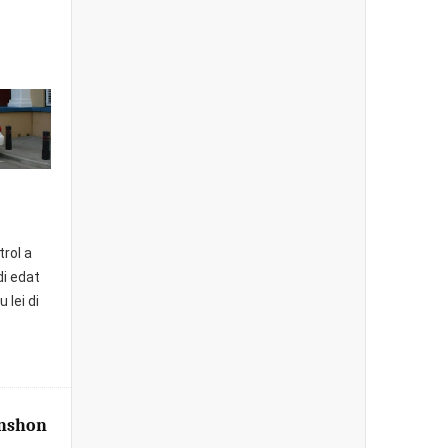
trol a
di edat
 lei di
enshon