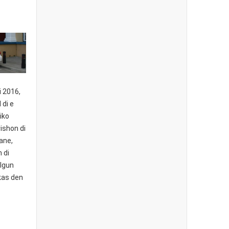
i 2016,
 di e
iko
ishon di
ane,
 di
algun
 kas den