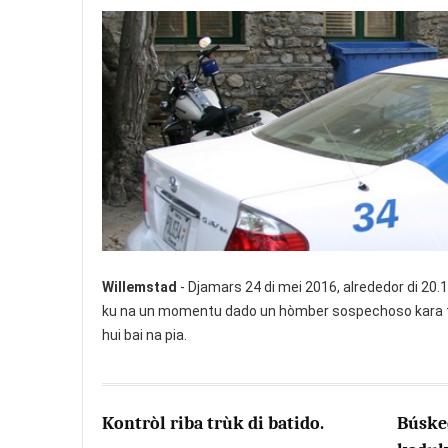
Willemstad
- Djamars 24 di mei 2016, alrededor di 20
ku na un momentu dado un hòmber sospechoso kara ta
hui bai na pia.
Kontròl riba trùk di batido.
Búsked