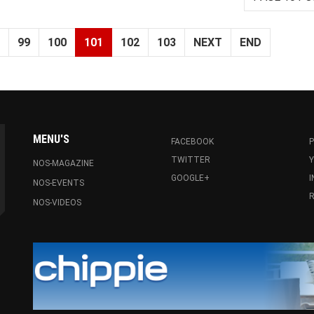
99
100
101
102
103
NEXT
END
MENU'S
FACEBOOK
P
TWITTER
NOS-MAGAZINE
GOOGLE+
NOS-EVENTS
R
NOS-VIDEOS