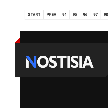
START
PREV
94
95
96
97
98