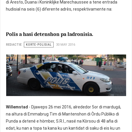
di Aresto, Duana i Koninklijke Marechaussee a tene entrada
hudisial na seis (6) diferente adrès, respektivamente na:
Polis a hasi detenshon pa ladronisia.
REDACTIE
KORTE-POLISIAL
30 MAY 2016
Willemstad
- Djaweps 26 mei 2016, alrededor 5or di mardugá,
na altura di Emmabrug Tim di Mantenshon di Òrdu Públiko di
Punda a detené e hòmber, S.R.I., nasé na Kòrsou di 48 aña di
edat, ku nan a topa ta kana ku un kantidat di saku di eis ku un