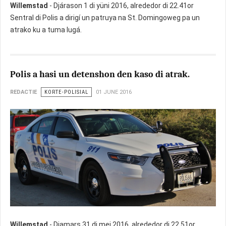
Willemstad
- Djárason 1 di yüni 2016, alrededor di 22.41or
Sentral di Polis a dirigí un patruya na St. Domingoweg pa un
atrako ku a tuma lugá.
Polis a hasi un detenshon den kaso di atrak.
REDACTIE
KORTE-POLISIAL
01 JUNE 2016
Willemstad
- Djamars 31 di mei 2016, alrededor di 22.51or