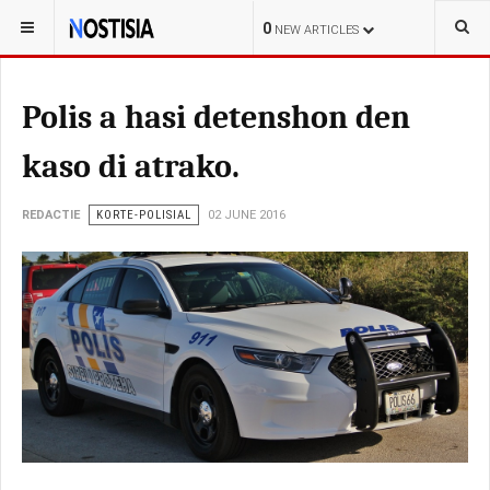
YOU ARE HERE:
CURAÇAO
POLITIEK
0
NEW ARTICLES
Polis a hasi detenshon den
kaso di atrako.
REDACTIE
KORTE-POLISIAL
02 JUNE 2016