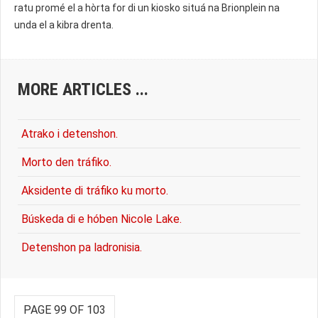
ratu promé el a hòrta for di un kiosko situá na Brionplein na
unda el a kibra drenta.
MORE ARTICLES ...
Atrako i detenshon.
Morto den tráfiko.
Aksidente di tráfiko ku morto.
Búskeda di e hóben Nicole Lake.
Detenshon pa ladronisia.
PAGE 99 OF 103