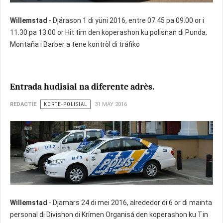
Willemstad
- Djárason 1 di yüni 2016, entre 07.45 pa 09.00 or i
11.30 pa 13.00 or Hit tim den koperashon ku polisnan di Punda,
Montaña i Barber a tene kontròl di tráfiko
Entrada hudisial na diferente adrès.
REDACTIE
KORTE-POLISIAL
31 MAY 2016
Willemstad
- Djamars 24 di mei 2016, alrededor di 6 or di mainta
personal di Divishon di Krímen Organisá den koperashon ku Tin