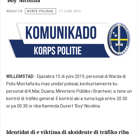
‘Boy’ Nicolina
REDACTIE
KORTE-POLISIAL
17 JUNE 2019
WILLEMSTAD
- Djasabra 15 di yüni 2019, personal di Warda di
Polis Montaña ku mas unidat polisial, konhuntamente ku
personal di K.Mar, Duana, Ministerio Públiko i Brantwer, a tene un
kontròl di tráfiko general. E kontròl aki a tuma lugá entre 20.30
or pa 00.30 or riba Kaminda Duvert ‘Boy’ Nicolina.
Identidat di e víktima di aksidente di tráfiko riba