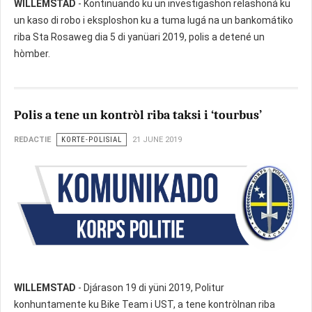
WILLEMSTAD
- Kontinuando ku un investigashon relashoná ku
un kaso di robo i eksploshon ku a tuma lugá na un bankomátiko
riba Sta Rosaweg dia 5 di yanüari 2019, polis a detené un
hòmber.
Polis a tene un kontròl riba taksi i ‘tourbus’
REDACTIE
KORTE-POLISIAL
21 JUNE 2019
WILLEMSTAD
- Djárason 19 di yüni 2019, Politur
konhuntamente ku Bike Team i UST, a tene kontròlnan riba