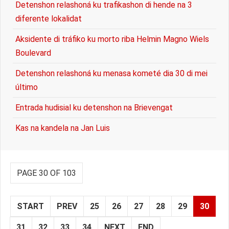
Detenshon relashoná ku trafikashon di hende na 3
diferente lokalidat
Aksidente di tráfiko ku morto riba Helmin Magno Wiels
Boulevard
Detenshon relashoná ku menasa kometé dia 30 di mei
último
Entrada hudisial ku detenshon na Brievengat
Kas na kandela na Jan Luis
PAGE 30 OF 103
START
PREV
25
26
27
28
29
30
31
32
33
34
NEXT
END