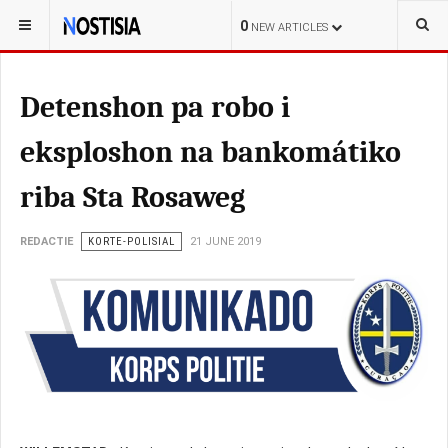
YOU ARE HERE:
CURAÇAO
LOKAL
0
NEW ARTICLES
Detenshon pa robo i
eksploshon na bankomátiko
riba Sta Rosaweg
REDACTIE
KORTE-POLISIAL
21 JUNE 2019