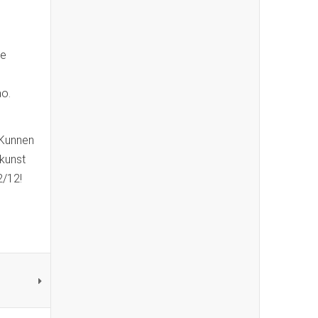
te
ao.
 Kunnen
 kunst
2/12!