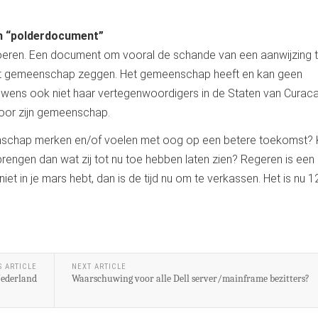
en “polderdocument”
 voeren. Een document om vooral de schande van een aanwijzing 
 het gemeenschap zeggen. Het gemeenschap heeft en kan geen
uwens ook niet haar vertegenwoordigers in de Staten van Curac
 voor zijn gemeenschap.
enschap merken en/of voelen met oog op een betere toekomst?
rengen dan wat zij tot nu toe hebben laten zien? Regeren is een
et in je mars hebt, dan is de tijd nu om te verkassen. Het is nu 1
S ARTICLE
NEXT ARTICLE
ederland
Waarschuwing voor alle Dell server/mainframe bezitters?