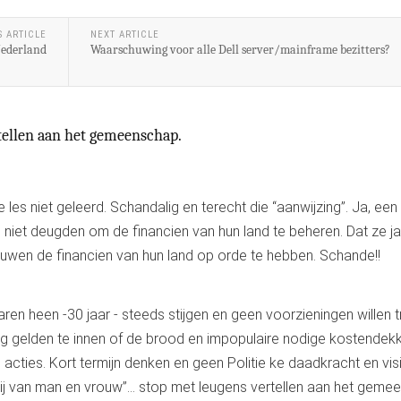
S ARTICLE
NEXT ARTICLE
ederland
Waarschuwing voor alle Dell server/mainframe bezitters?
tellen aan het gemeenschap.
les niet geleerd. Schandalig en terecht die “aanwijzing”. Ja, een
j niet deugden om de financien van hun land te beheren. Dat ze j
wen de financien van hun land op orde te hebben. Schande!!
aren heen -30 jaar - steeds stijgen en geen voorzieningen willen t
ng gelden te innen of de brood en impopulaire nodige kostende
 acties. Kort termijn denken en geen Politie ke daadkracht en visi
rij van man en vrouw”... stop met leugens vertellen aan het gem