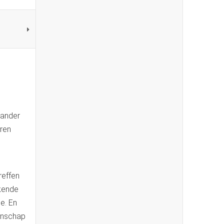
 ander
aren
reffen
kkende
e. En
eenschap