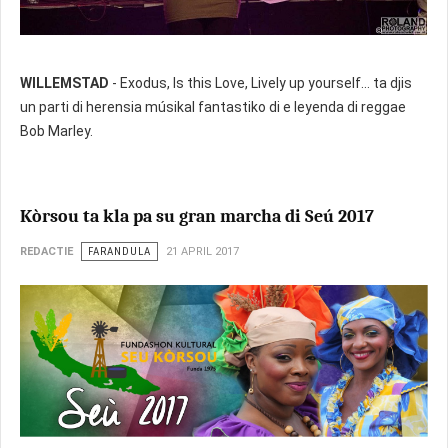
WILLEMSTAD
- Exodus, Is this Love, Lively up yourself… ta djis
un parti di herensia músikal fantastiko di e leyenda di reggae
Bob Marley.
Kòrsou ta kla pa su gran marcha di Seú 2017
REDACTIE
FARANDULA
21 APRIL 2017