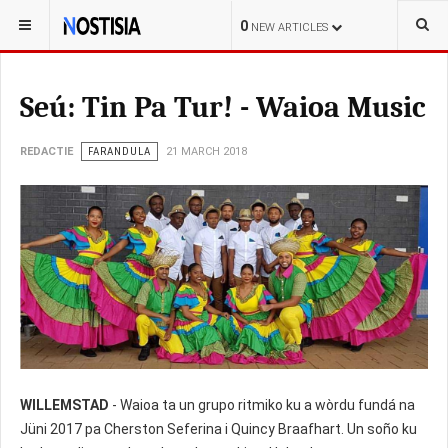
YOU ARE HERE:
CURAÇAO
0
NEW ARTICLES
Seú: Tin Pa Tur! - Waioa Music
REDACTIE
FARANDULA
21 MARCH 2018
WILLEMSTAD
- Waioa ta un grupo ritmiko ku a wòrdu fundá na
Jüni 2017 pa Cherston Seferina i Quincy Braafhart. Un soño ku