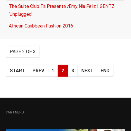
The Suite Club Ta Presentá Æmy Nia Feliz I GENTZ
‘Unplugged’
African Caribbean Fashion 2016
PAGE 2 OF 3
START
PREV
1
2
3
NEXT
END
PARTNERS