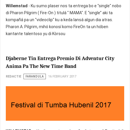
Willemstad
- Ku sumo plaser nos ta entrega bo e "single" nobo
di Pharon Pilgrim ( Fire-On ) titulá " MAMA". E “single” aki ta
kompañá pa un "videoclip" ku a keda lansá algun dia atras.
Pharon A. Pilgrim, mihó konosí komo FireOn ta un hóben
kantante talentoso yu di Kòrsou
Djaberne Tin Entrega Premio Di Adventur City
Anima Pa The New Time Band
REDACTIE
FARANDULA
16 FEBRUARY 2017