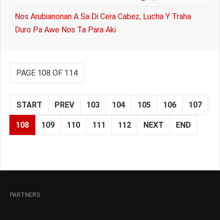
Nos Arubianonan A Sa Di Cera Cabez, Lucha Y Traha
Duro Pa Awe Nos Ta Para Aki
PAGE 108 OF 114
START
PREV
103
104
105
106
107
108
109
110
111
112
NEXT
END
PARTNERS