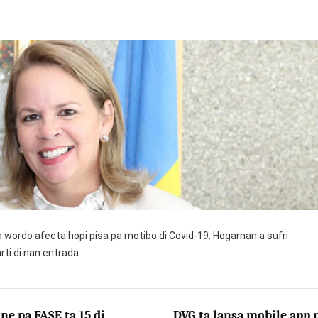
 wordo afecta hopi pisa pa motibo di Covid-19. Hogarnan a sufri
ti di nan entrada.
ne pa FASE ta 15 di
DVG ta lansa mobile app 