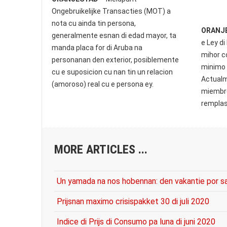
Ongebruikelijke Transacties (MOT) a
nota cu ainda tin persona,
ORANJ
generalmente esnan di edad mayor, ta
e Ley d
manda placa for di Aruba na
mihor c
personanan den exterior, posiblemente
minimo 
cu e suposicion cu nan tin un relacion
Actualm
(amoroso) real cu e persona ey.
miembro
remplas
MORE ARTICLES ...
Un yamada na nos hobennan: den vakantie por sal
Prijsnan maximo crisispakket 30 di juli 2020
Indice di Prijs di Consumo pa luna di juni 2020