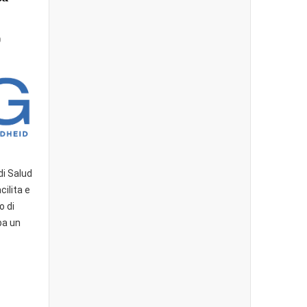
0
i Salud
cilita e
o di
ba un