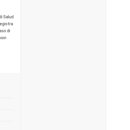
i Salud
registra
aso di
sion