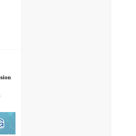
ision
0