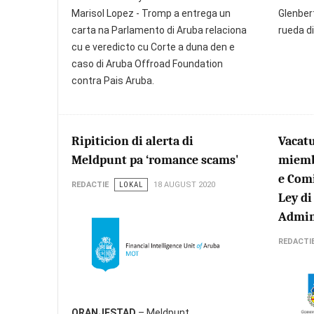
Marisol Lopez - Tromp a entrega un
Glenber
carta na Parlamento di Aruba relaciona
rueda di
cu e veredicto cu Corte a duna den e
caso di Aruba Offroad Foundation
contra Pais Aruba.
Ripiticion di alerta di
Vacat
Meldpunt pa ‘romance scams'
miemb
e Comi
REDACTIE
LOKAL
18 AUGUST 2020
Ley di
Admin
REDACTI
ORANJESTAD
– Meldpunt