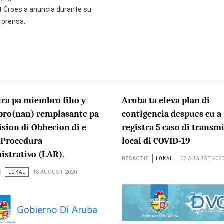
t Croes a anuncia durante su
 prensa.
ura pa miembro fiho y
Aruba ta eleva plan di
ro(nan) remplasante pa
contigencia despues cu a
sion di Obhecion di e
registra 5 caso di transm
 Procedura
local di COVID-19
istrativo (LAR).
REDACTIE
LOKAL
07 AUGUST 202
E
LOKAL
18 AUGUST 2020