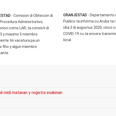
ORANJESTAD
- Departamento d
ESTAD
- Comision di Obhecion di
Publico ta informa cu Aruba ta 
i Procedura Administrativo,
riba 3 di augustus 2020, cinco c
onoci como LAR, ta consisti di
COVID-19 cu ta encera transmi
3 y maximo 5 miembro.
local.
ente tin vacatura pa un
 fiho y algun miembro
ante.​
i midi matanan y registra esakinan