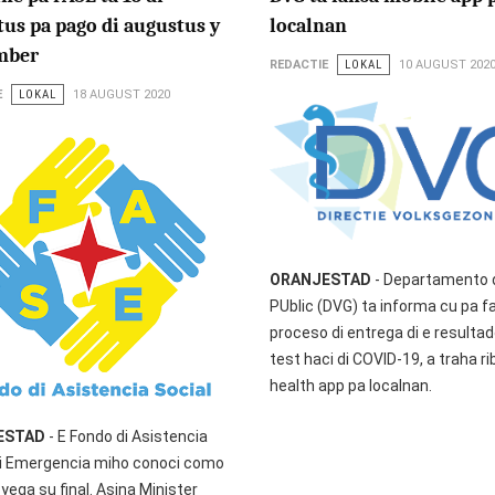
us pa pago di augustus y
localnan
mber
REDACTIE
LOKAL
10 AUGUST 202
E
LOKAL
18 AUGUST 2020
ORANJESTAD
- Departamento d
PUblic (DVG) ta informa cu pa fa
proceso di entrega di e resultad
test haci di COVID-19, a traha ri
health app pa localnan.
ESTAD
- E Fondo di Asistencia
di Emergencia miho conoci como
yega su final. Asina Minister