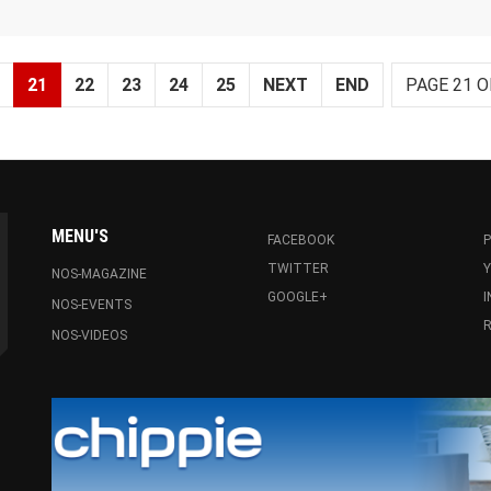
21
22
23
24
25
NEXT
END
PAGE 21 O
MENU'S
FACEBOOK
P
TWITTER
NOS-MAGAZINE
GOOGLE+
NOS-EVENTS
R
NOS-VIDEOS