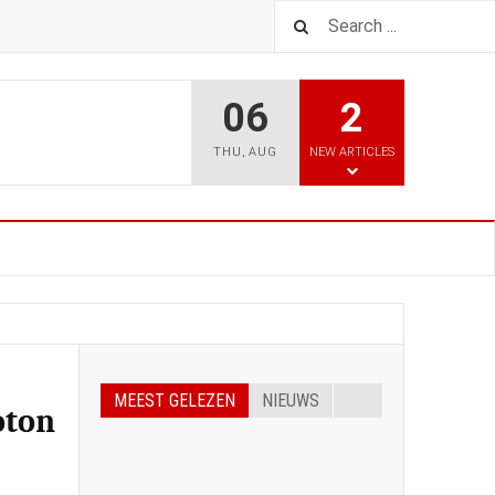
06
2
THU
,
AUG
NEW ARTICLES
MEEST GELEZEN
NIEUWS
oton