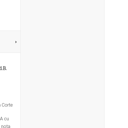
d.B.
EA cu
 nota