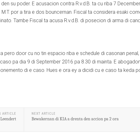
 den su poder. E acusacion contra R.v.d.B. ta cu riba 7 Decembe
a M.T. por a tira e dos bouncernan. Fiscal ta considera esaki co
sinato. Tambe Fiscal ta acusa R.v.d.B. di posecion di arma di can
cla pero door cu no tin espacio riba e schedule di casonan penal
 e caso pa dia 9 di September 2016 pa 8.30 di mainta. E abogado
ponemento di e caso. Hues e ora ey a dicidi cu e caso ta keda 
S ARTICLE
NEXT ARTICLE
 Leendert
Bewakernan di KIA a drenta den accion pa 2 ora