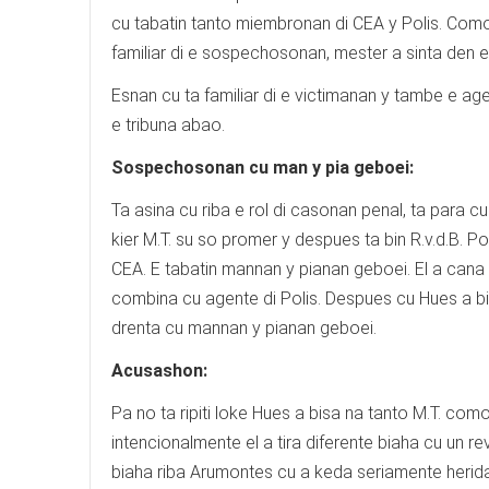
cu tabatin tanto miembronan di CEA y Polis. Como 
familiar di e sospechosonan, mester a sinta den e
Esnan cu ta familiar di e victimanan y tambe e ag
e tribuna abao.
Sospechosonan cu man y pia geboei:
Ta asina cu riba e rol di casonan penal, ta para c
kier M.T. su so promer y despues ta bin R.v.d.B. 
CEA. E tabatin mannan y pianan geboei. El a cana
combina cu agente di Polis. Despues cu Hues a bis
drenta cu mannan y pianan geboei.
Acusashon:
Pa no ta ripiti loke Hues a bisa na tanto M.T. como
intencionalmente el a tira diferente biaha cu un r
biaha riba Arumontes cu a keda seriamente herida.