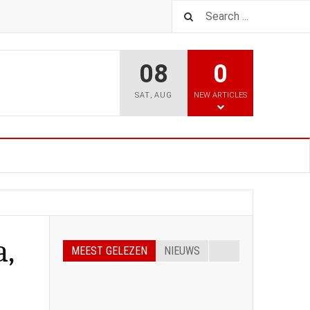
08
0
SAT
,
AUG
NEW ARTICLES
a,
MEEST GELEZEN
NIEUWS