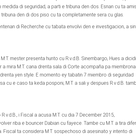
medida di seguridad, a parti e tribuna den dos. Esnan cu ta ami
 tribuna den di dos piso cu ta completamente sera cu glas.
entenan di Recherche cu tabata envolvi den e investigacion, a si
u M.T. mester presenta hunto cu R.v.d.B. Sinembargo, Hues a dicidi
Por a mira M.T. cana drenta sala di Corte acompaña pa miembrona
 drenta yen style. E momento ey tabatin 7 miembro di seguridad
a cu e caso ta keda posponi, M.T. a sali y despues R.v.d.B. tam
 R.v.d.B., i Fiscal a acusa M.T. cu dia 7 December 2015,
evolver riba e bouncer Dabian cu fayece. Tambe cu M.T. a tira dife
 Fiscal ta considera M.T. sospechoso di asesinato y intento di