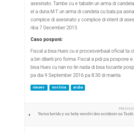
asesinato. Tambe cu e tabatin un arma di candela
el a duna M.T. un arma di candela cu bala pa asin
complice di asesinato y complice di intent di ase
riba 7 December 2015.
Caso posponi:
Fiscal a bisa Hues cu e procesverbaal oficial ta 
a bin dilanti pro forma. Fiscal a pidi pa pospone
bisa Hues cu nan no tin nada di bisa tocante pos
pa dia 9 September 2016 pa 8.30 di mainta.
nieuws
nostisia
aruba
PREVIOU
Varios herido y un baby envolvi den accidente na Tanki