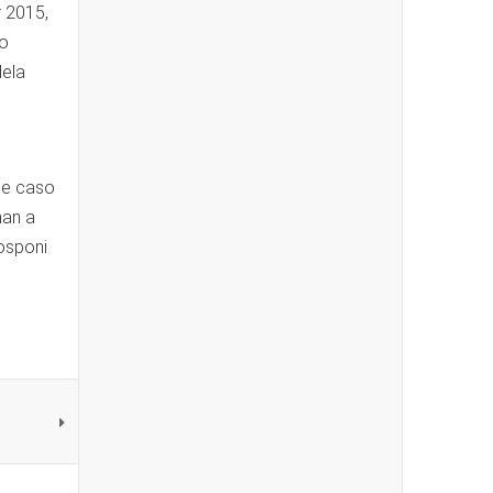
r 2015,
mo
dela
, e caso
nan a
posponi