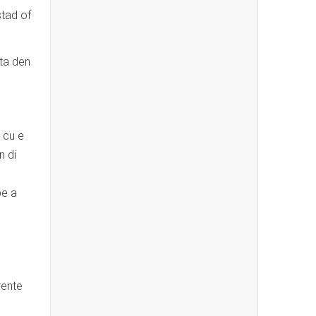
stad of
nta den
 cu e
n di
be a
rente