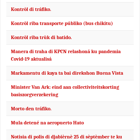
Kontròl di tráfiko.
Kontròl riba transporte públiko (bus chikitu)
Kontròl riba trùk di batido.
Manera di traha di KPCN relashoná ku pandemia
Covid-19 aktualisá
Markamentu di kaya ta bai direkshon Buena Vista
Minister Van Ark: eind aan collectiviteitskorting
basiszorgverzekering
Morto den tráfiko.
Mula detené na aeropuerto Hato
Notisia di polis di djabièrnè 25 di sèptèmber te ku