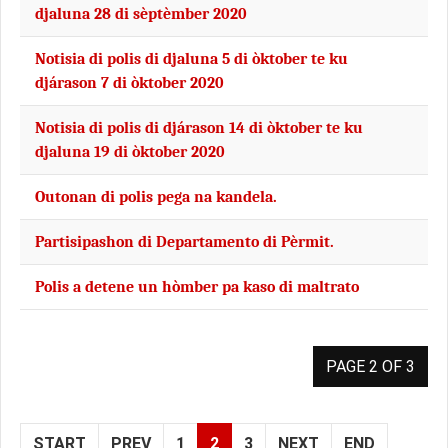
djaluna 28 di sèptèmber 2020
Notisia di polis di djaluna 5 di òktober te ku
djárason 7 di òktober 2020
Notisia di polis di djárason 14 di òktober te ku
djaluna 19 di òktober 2020
Outonan di polis pega na kandela.
Partisipashon di Departamento di Pèrmit.
Polis a detene un hòmber pa kaso di maltrato
PAGE 2 OF 3
START
PREV
1
2
3
NEXT
END