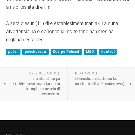
a risibí bishita di e tim.
A sera diesun (11) di e establesimentunan aki i a duna
atvertensia na e doñonan ku no te tene nan mes na
reglanan establesí.
polis,
poliskorsou
Kuerpo Polisial
MEO
kontròl
PREVIOUS ARTICLE
NEXT ARTICLE
Tin atenshon pa
Detenshon relashoná ku
establesimentunan ku no ta
asesinato riba Piscaderaweg
kumpli ku orario di
seramentu.