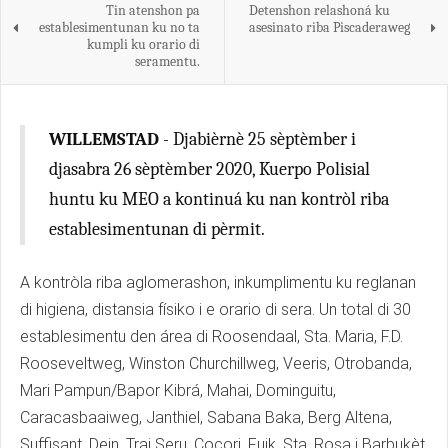
Tin atenshon pa
Detenshon relashoná ku
establesimentunan ku no ta
asesinato riba Piscaderaweg
kumpli ku orario di
seramentu.
WILLEMSTAD
- Djabièrnè 25 sèptèmber i
djasabra 26 sèptèmber 2020, Kuerpo Polisial
huntu ku MEO a kontinuá ku nan kontròl riba
establesimentunan di pèrmit.
A kontròla riba aglomerashon, inkumplimentu ku reglanan
di higiena, distansia físiko i e orario di sera. Un total di 30
establesimentu den área di Roosendaal, Sta. Maria, F.D.
Rooseveltweg, Winston Churchillweg, Veeris, Otrobanda,
Mari Pampun/Bapor Kibrá, Mahai, Dominguitu,
Caracasbaaiweg, Janthiel, Sabana Baka, Berg Altena,
Suffisant, Dein, Trai Seru, Cocori, Fuik, Sta. Rosa i Barbukèt,