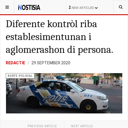
YOU ARE HERE:
CURAÇAO
POLITIEK
2
NEW ARTICLES
Diferente kontròl riba
establesimentunan i
aglomerashon di persona.
REDACTIE
29 SEPTEMBER 2020
KORTE-POLISIAL
PREVIOUS ARTICLE
NEXT ARTICLE