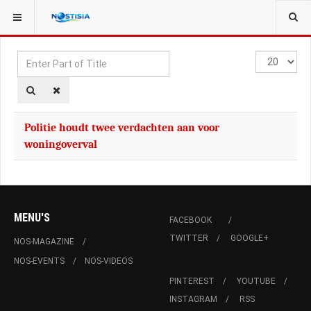
YOU ARE HERE:
TAGS
Enter
Display
Part
#
of
Title
Politie houdt twee verdachten aan voor
woningoverval
MENU'S
FACEBOOK
TWITTER
GOOGLE+
NOS-MAGAZINE
NOS-EVENTS
NOS-VIDEOS
PINTEREST
YOUTUBE
INSTAGRAM
RSS