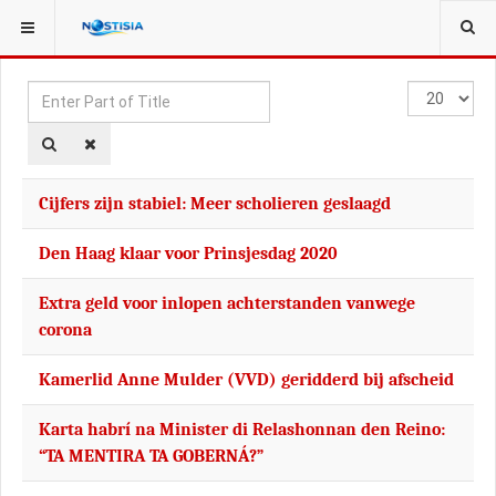
YOU ARE HERE:
TAGS
Enter
Display
Part
#
of
Title
Cijfers zijn stabiel: Meer scholieren geslaagd
Den Haag klaar voor Prinsjesdag 2020
Extra geld voor inlopen achterstanden vanwege
corona
Kamerlid Anne Mulder (VVD) geridderd bij afscheid
Karta habrí na Minister di Relashonnan den Reino:
“TA MENTIRA TA GOBERNÁ?”