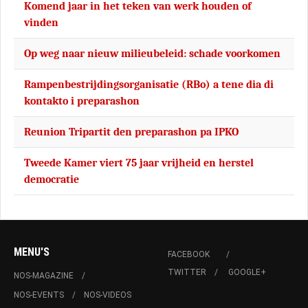
Komend jaar in het teken van werk houden of
vinden
Op weg naar nieuw milieubeleid: schade voorkomen
Rampenbestrijdingsorganisatie (RBo) a tene dia di
kontakto i preparashon
Reunion Tripartit den preparashon pa IPKO
Tweede Kamer viert 75 jaar vrijheid en herstel
democratie
MENU'S
FACEBOOK
TWITTER
GOOGLE+
NOS-MAGAZINE
NOS-EVENTS
NOS-VIDEOS