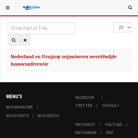
YOU ARE HERE:
TAGS
Enter
Display
Part
#
of
Title
Nederland en Uruguay organiseren wereldwijde
homoconferentie
MENU'S
FACEBOOK
TWITTER
GOOGLE+
NOS-MAGAZINE
NOS-EVENTS
NOS-VIDEOS
PINTEREST
YOUTUBE
INSTAGRAM
RSS