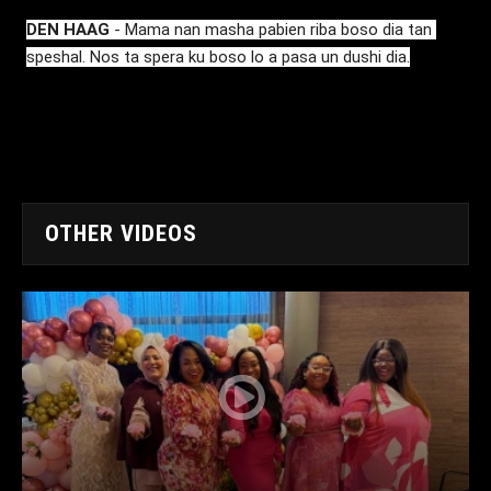
DEN HAAG
 - Mama nan masha pabien riba boso dia tan 
speshal. Nos ta spera ku boso lo a pasa un dushi dia.
OTHER VIDEOS