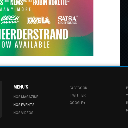
MENU'S
FACEBOOK
P
TWITTER
NOS-MAGAZINE
GOOGLE+
NOS-EVENTS
R
NOS-VIDEOS