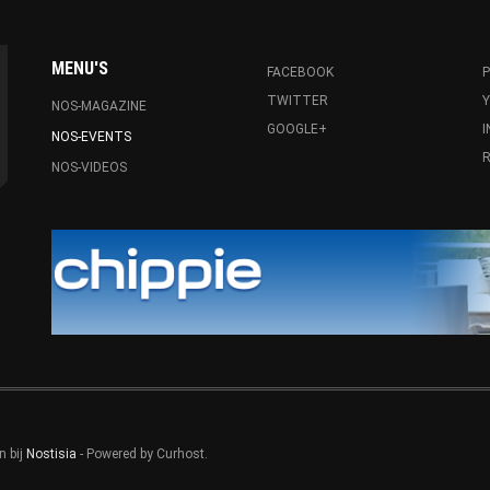
MENU'S
FACEBOOK
P
TWITTER
NOS-MAGAZINE
GOOGLE+
NOS-EVENTS
R
NOS-VIDEOS
n bij
Nostisia
- Powered by Curhost.